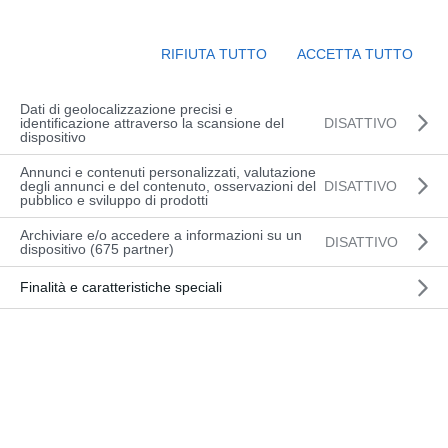
Corsi
Evento
30-01-2026
 - 
08-08-2026
Cerca
Lista
Viste
Ricerca
Naviga
e
Seleziona
RIFIUTA TUTTO
ACCETTA TUTTO
Corsi di formazione
viste
la
Navigazion
data.
Dati di geolocalizzazione precisi e
GENNAIO 2026
identificazione attraverso la scansione del
DISATTIVO
dispositivo
Annunci e contenuti personalizzati, valutazione
AGGIORNAMENTO
degli annunci e del contenuto, osservazioni del
DISATTIVO
pubblico e sviluppo di prodotti
VEN
(UD) – TERNE, PALE
dettaglio
30
CARICATRICI,
corso
Archiviare e/o accedere a informazioni su un
ESCAVATORI
DISATTIVO
dispositivo (675 partner)
IDRAULICI
Finalità e caratteristiche speciali
MARZO 2026
AGGIORNAMENTO
VEN
(UD) – TERNE, PALE
dettaglio
6
CARICATRICI,
corso
ESCAVATORI