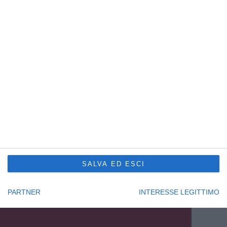
Sede Principale Udine
via Slovenia, 2 – Z.A.U.
33100 Udine – Italy
Tel. +39 0432 600471
Service Trieste
Punto Franco Nuovo
Privacy Policy
Cookie Policy
Condizioni di vendita Formazione
Codice etico
SALVA ED ESCI
Seguici su:
PARTNER
INTERESSE LEGITTIMO