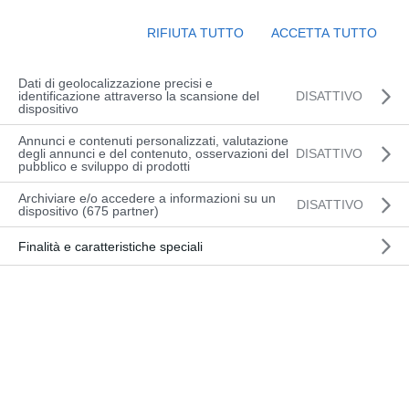
la
Navigazion
data.
RIFIUTA TUTTO
ACCETTA TUTTO
FEBBRAIO 2026
Dati di geolocalizzazione precisi e
identificazione attraverso la scansione del
DISATTIVO
BASE (UD) |
dispositivo
MAR
CARICATORI
dettaglio
3
MOVIMENTAZIONE
corso
Annunci e contenuti personalizzati, valutazione
MATERIALI (CMM)
degli annunci e del contenuto, osservazioni del
DISATTIVO
pubblico e sviluppo di prodotti
Archiviare e/o accedere a informazioni su un
DISATTIVO
APRILE 2026
dispositivo (675 partner)
Finalità e caratteristiche speciali
BASE (UD) |
MAR
CARICATORI
dettaglio
14
MOVIMENTAZIONE
corso
MATERIALI (CMM)
ISCRIZIONI CHIUSE
LUGLIO 2026