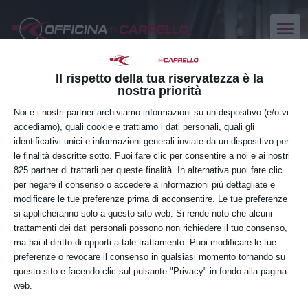
Il rispetto della tua riservatezza è la
nostra priorità
Noi e i nostri partner archiviamo informazioni su un dispositivo (e/o vi
accediamo), quali cookie e trattiamo i dati personali, quali gli
identificativi unici e informazioni generali inviate da un dispositivo per
le finalità descritte sotto. Puoi fare clic per consentire a noi e ai nostri
825 partner di trattarli per queste finalità. In alternativa puoi fare clic
per negare il consenso o accedere a informazioni più dettagliate e
modificare le tue preferenze prima di acconsentire. Le tue preferenze
si applicheranno solo a questo sito web. Si rende noto che alcuni
trattamenti dei dati personali possono non richiedere il tuo consenso,
ma hai il diritto di opporti a tale trattamento. Puoi modificare le tue
preferenze o revocare il consenso in qualsiasi momento tornando su
Corsi
Evento
03-02-2026
 - 
09-08-2026
Cerca
questo sito e facendo clic sul pulsante "Privacy" in fondo alla pagina
Lista
Viste
Ricerca
web.
Naviga
e
Seleziona
Corsi di formazione
viste