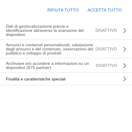
Corsi
Evento
Prossimi
Cerca
Lista
Viste
Ricerca
RIFIUTA TUTTO
ACCETTA TUTTO
Naviga
e
Seleziona
Corsi di formazione
viste
la
Navigazion
Dati di geolocalizzazione precisi e
identificazione attraverso la scansione del
DISATTIVO
data.
SETTEMBRE 2026
dispositivo
Annunci e contenuti personalizzati, valutazione
degli annunci e del contenuto, osservazioni del
DISATTIVO
pubblico e sviluppo di prodotti
BASE (PN) |
GIO
PIATTAFORME DI
Archiviare e/o accedere a informazioni su un
10
LAVORO MOBILI
dettaglio
DISATTIVO
dispositivo (675 partner)
ELEVABILI – CON E
corso
SENZA
Finalità e caratteristiche speciali
STABILIZZATORI
NOVEMBRE 2026
BASE (PN) |
MAR
PIATTAFORME DI
24
LAVORO MOBILI
dettaglio