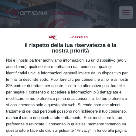
CORSI DI FORMAZIONE
CARRELLI ELEVATORI
Il rispetto della tua riservatezza è la
SEMOVENTI CON
nostra priorità
CONDUCENTE A BORDO
Noi e i nostri partner archiviamo informazioni su un dispositivo (e/o vi
accediamo), quali cookie e trattiamo i dati personali, quali gli
identificativi unici e informazioni generali inviate da un dispositivo per
le finalità descritte sotto. Puoi fare clic per consentire a noi e ai nostri
MARTEDÌ
27
825 partner di trattarli per queste finalità. In alternativa puoi fare clic
per negare il consenso o accedere a informazioni più dettagliate e
modificare le tue preferenze prima di acconsentire. Le tue preferenze
OTTOBRE
si applicheranno solo a questo sito web. Si rende noto che alcuni
trattamenti dei dati personali possono non richiedere il tuo consenso,
ma hai il diritto di opporti a tale trattamento. Puoi modificare le tue
preferenze o revocare il consenso in qualsiasi momento tornando su
Orario:
questo sito e facendo clic sul pulsante "Privacy" in fondo alla pagina