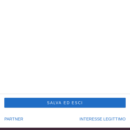
P. IVA e C.F. 01872940307
Capitale sociale € 100.000,00 i.v.
R.E.A. UD201577
Sede Principale Udine
via Slovenia, 2 – Z.A.U.
33100 Udine – Italy
Tel. +39 0432 600471
Service Trieste
Punto Franco Nuovo
Privacy Policy
Cookie Policy
Condizioni di vendita Formazione
Codice etico
SALVA ED ESCI
Seguici su:
PARTNER
INTERESSE LEGITTIMO