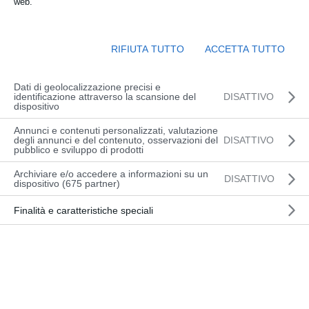
web.
dalle 08:30 alle 12:30
Sede:
RIFIUTA TUTTO
ACCETTA TUTTO
presso MANIA GREEN SNC
Viale Treviso (33170) Pordenone
Dati di geolocalizzazione precisi e
identificazione attraverso la scansione del
DISATTIVO
dispositivo
Annunci e contenuti personalizzati, valutazione
degli annunci e del contenuto, osservazioni del
DISATTIVO
ACQUISTO PER PRIVATI
pubblico e sviluppo di prodotti
ACQUISTO PER AZIENDE
Archiviare e/o accedere a informazioni su un
DISATTIVO
dispositivo (675 partner)
Finalità e caratteristiche speciali
INFORMAZIONI
CALENDARIO CORSI
CARRELLI