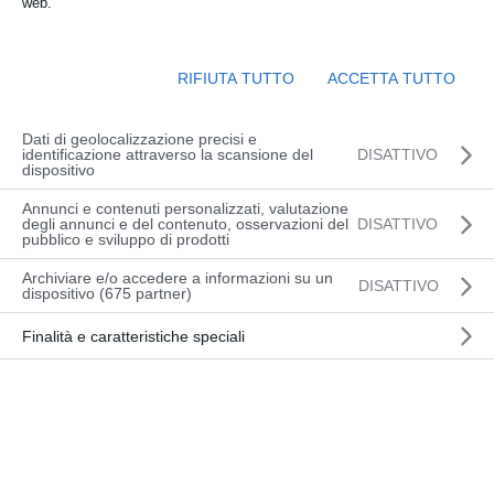
web.
dalle 13:30 alle 17:30
Sede:
RIFIUTA TUTTO
ACCETTA TUTTO
presso OFFICINA DEL CARRELLO Srl
Via Slovenia, 2 (33100) Udine
Dati di geolocalizzazione precisi e
identificazione attraverso la scansione del
DISATTIVO
dispositivo
Annunci e contenuti personalizzati, valutazione
degli annunci e del contenuto, osservazioni del
DISATTIVO
INFORMAZIONI
pubblico e sviluppo di prodotti
Archiviare e/o accedere a informazioni su un
DISATTIVO
dispositivo (675 partner)
CALENDARIO CORSI
Finalità e caratteristiche speciali
Questo corso è passato.
CARRELLI