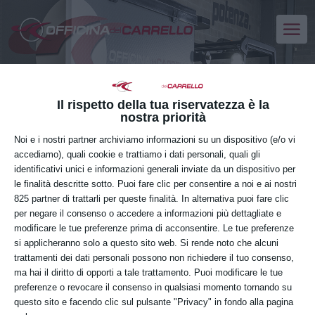
CORSI DI FORMAZIONE
CARRELLI ELEVATORI
Il rispetto della tua riservatezza è la
SEMOVENTI CON
nostra priorità
CONDUCENTE A BORDO
Noi e i nostri partner archiviamo informazioni su un dispositivo (e/o vi
accediamo), quali cookie e trattiamo i dati personali, quali gli
identificativi unici e informazioni generali inviate da un dispositivo per
le finalità descritte sotto. Puoi fare clic per consentire a noi e ai nostri
LUNEDÌ
13
825 partner di trattarli per queste finalità. In alternativa puoi fare clic
per negare il consenso o accedere a informazioni più dettagliate e
modificare le tue preferenze prima di acconsentire. Le tue preferenze
LUGLIO
si applicheranno solo a questo sito web. Si rende noto che alcuni
trattamenti dei dati personali possono non richiedere il tuo consenso,
ma hai il diritto di opporti a tale trattamento. Puoi modificare le tue
preferenze o revocare il consenso in qualsiasi momento tornando su
Orario:
questo sito e facendo clic sul pulsante "Privacy" in fondo alla pagina