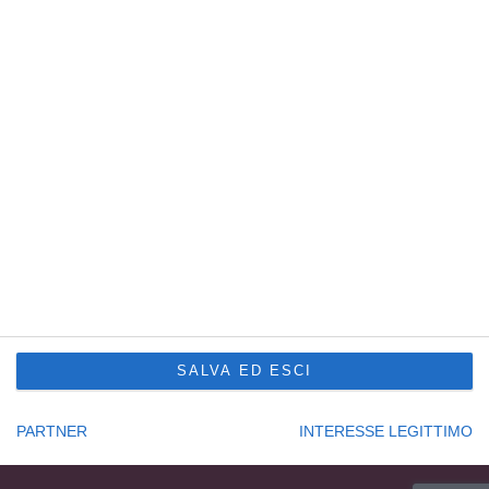
Capitale sociale € 100.000,00 i.v.
R.E.A. UD201577
Sede Principale Udine
via Slovenia, 2 – Z.A.U.
33100 Udine – Italy
Tel. +39 0432 600471
Service Trieste
Punto Franco Nuovo
Privacy Policy
Cookie Policy
Condizioni di vendita Formazione
Codice etico
SALVA ED ESCI
Seguici su:
PARTNER
INTERESSE LEGITTIMO