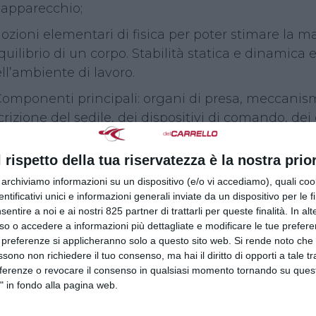
l’apparecchio;
Nozioni elementari di fisica per poter stimare la m
quilibrio di un corpo. Stabilità statica e dinamica 
ll’ambiente di lavoro.
 Componenti principali: organi di presa, meccanis
rizione del sedile, dei dispositivi di comando, de
trollo (strumenti e spie di funzionamento).
l rispetto della tua riservatezza è la nostra prior
Dispositivi di comando e di sicurezza: identificazi
ionamento, identificazione dei dispositivi di sicu
r archiviamo informazioni su un dispositivo (e/o vi accediamo), quali cook
dentificativi unici e informazioni generali inviate da un dispositivo per le fi
Condizioni di stabilità di un caricatore: fattori ed 
sentire a noi e ai nostri 825 partner di trattarli per queste finalità. In alt
so o accedere a informazioni più dettagliate e modificare le tue prefer
 Contenuti della documentazione e delle targhe se
 preferenze si applicheranno solo a questo sito web. Si rende noto che 
ssono non richiedere il tuo consenso, ma hai il diritto di opporti a tale t
Utilizzo dei diagrammi e delle tabelle di carico forni
eferenze o revocare il consenso in qualsiasi momento tornando su quest
Segnaletica gestuale.
" in fondo alla pagina web.
ulo pratico su caricatori per la movimentazione