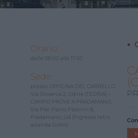
Orario:
dalle 08:00 alle 17:00
C
Sede:
(
presso OFFICINA DEL CARRELLO
PR
Via Slovenia 2, Udine (TEORIA) –
CAMPO PROVE A PRADAMANO,
Via Pier Paolo Pasolini 8,
Pradamano_Ud (Ingresso retro
Con
azienda Sofim)