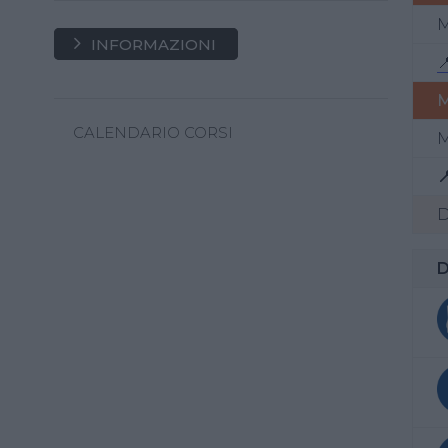
M
INFORMAZIONI

CALENDARIO CORSI
M

D
D