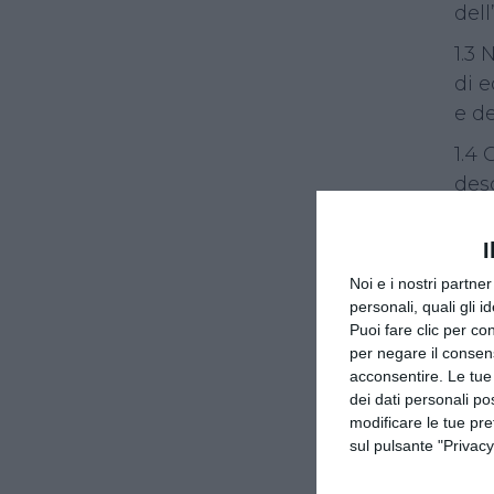
del
1.3 
di e
e de
1.4
desc
con
I
1.5 
funz
Noi e i nostri partne
personali, quali gli i
1.6 
Puoi fare clic per con
per negare il consen
1.7
acconsentire. Le tue
dei dati personali po
1.8 
modificare le tue pr
1.9 
sul pulsante "Privacy
Mod