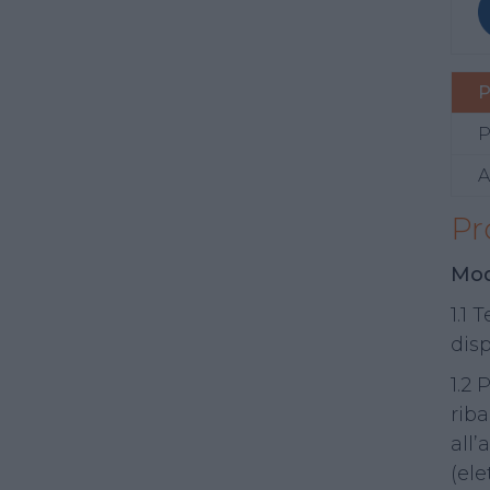
P
P
A
Pr
Mod
1.1 
disp
1.2 
riba
all’
(ele