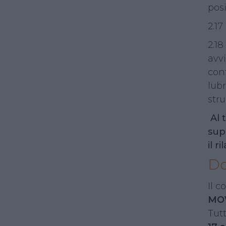
posi
2.17
2.1
avvi
cont
lubr
str
Al 
sup
il r
Do
Il c
MOV
Tutt