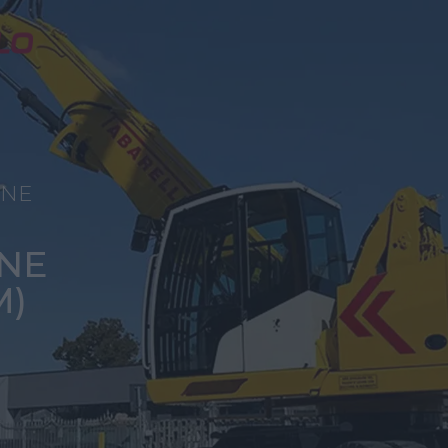
ONE
NE
M)