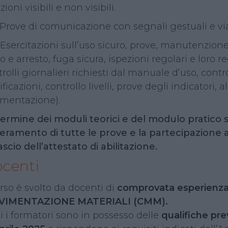
zioni visibili e non visibili.
 Prove di comunicazione con segnali gestuali e via
8 Esercitazioni sull’uso sicuro, prove, manutenzio
o e arresto, fuga sicura, ispezioni regolari e loro re
rolli giornalieri richiesti dal manuale d’uso, control
ificazioni, controllo livelli, prove degli indicatori, 
umentazione).
termine dei moduli teorici e del modulo pratico si
eramento di tutte le prove e la partecipazione
ilascio dell’attestato di abilitazione.
centi
orso è svolto da docenti di
comprovata esperienza
IMENTAZIONE MATERIALI (CMM).
i i formatori sono in possesso delle
qualifiche pr