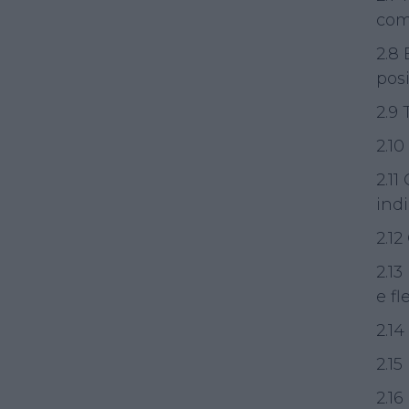
com
2.8 
pos
2.9
2.10
2.11
indi
2.12
2.13
e fl
2.1
2.15
2.16