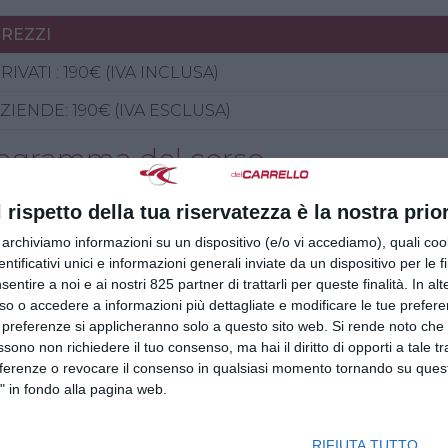
REZZI
RIVATI : 190€ (IVA INCLUSA)
ZIENDE: 190€ (IVA ESCLUSA)
ogramma del corso
ulo Giuridico (1h)
l rispetto della tua riservatezza è la nostra prior
sentazione del corso. Cenni di normativa generale 
r archiviamo informazioni su un dispositivo (e/o vi accediamo), quali cook
particolare riferimento alle disposizioni di legge 
dentificativi unici e informazioni generali inviate da un dispositivo per le fi
gs. n.81/2008). Responsabilità dell’operatore
sentire a noi e ai nostri 825 partner di trattarli per queste finalità. In alt
so o accedere a informazioni più dettagliate e modificare le tue prefer
ulo Tecnico (7h)
 preferenze si applicheranno solo a questo sito web. Si rende noto che 
pologie e caratteristiche dei vari tipi di veicoli per
ssono non richiedere il tuo consenso, ma hai il diritto di opporti a tale t
arrelli elevatori frontali a contrappeso.
eferenze o revocare il consenso in qualsiasi momento tornando su quest
incipali rischi connessi all’impiego di carrelli se
" in fondo alla pagina web.
ltamento, urti delle persone con il carico o con ele
ambiente,rischi legati all’uso delle diverse forme 
RIFIUTA TUTTO