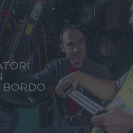
ATORI
N
 BORDO