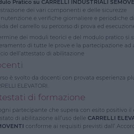
ulo Pratico su CARRELLI INDUSTRIALI SEMOVE
lustrazione dei vari componenti e delle sicurezze
anutenzione e verifiche giornaliere e periodiche d
uida del carrello su percorso di prova ed esecuzio
ermine dei moduli teorici e del modulo pratico si sv
eramento di tutte le prove e la partecipazione ad
scio dell’attestato di abilitazione
centi
orso è svolto da docenti con provata esperienza plu
RELLI ELEVATORI.
testati di formazione
ogni partecipante che supera con esito positivo il
stato di abilitazione all’uso delle
CARRELLI ELEV
MOVENTI
conforme ai requisiti previsti dall’ Acco