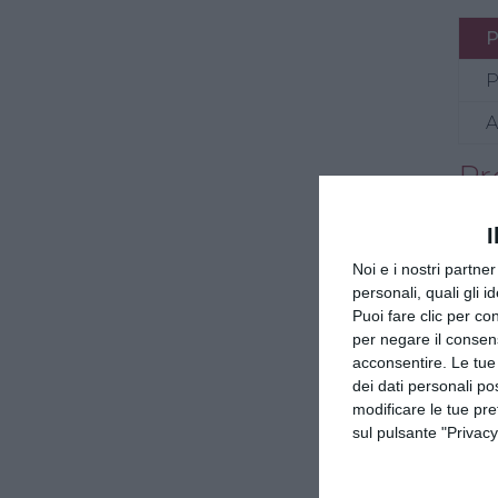
P
P
A
Pr
Mod
I
Pre
Noi e i nostri partne
con 
personali, quali gli i
(D.L
Puoi fare clic per con
per negare il consen
Mod
acconsentire. Le tue
• Ti
dei dati personali po
ai c
modificare le tue pr
• Pr
sul pulsante "Privacy
riba
all’