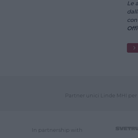
Le 
dall
con
Off
T
Partner unici Linde MHI per 
In partnership with