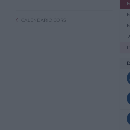
M
CALENDARIO CORSI
M

D
D