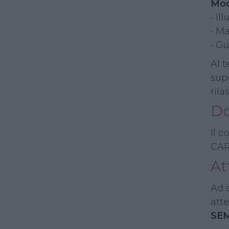
Mod
• Il
• M
• G
Al t
sup
rila
Do
Il c
CAR
At
Ad 
atte
SE