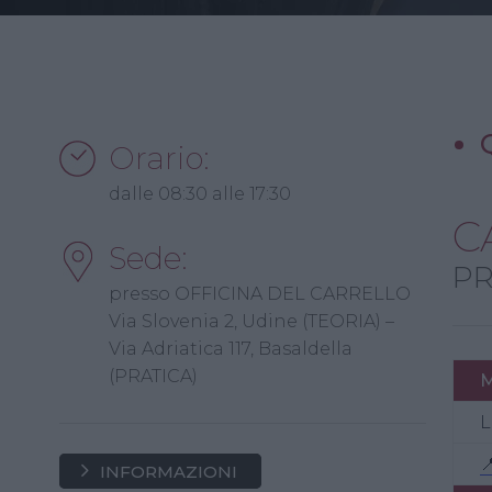
Orario:
dalle 08:30 alle 17:30
C
Sede:
PR
presso OFFICINA DEL CARRELLO
Via Slovenia 2, Udine (TEORIA) –
Via Adriatica 117, Basaldella
(PRATICA)
L

INFORMAZIONI