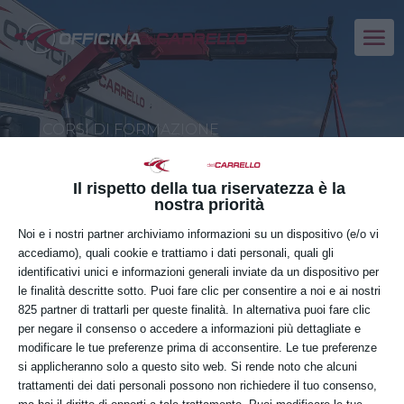
CORSI DI FORMAZIONE
GRU PER AUTOCARRO
Il rispetto della tua riservatezza è la
nostra priorità
Noi e i nostri partner archiviamo informazioni su un dispositivo (e/o vi
VENERDÌ
accediamo), quali cookie e trattiamo i dati personali, quali gli
06
identificativi unici e informazioni generali inviate da un dispositivo per
le finalità descritte sotto. Puoi fare clic per consentire a noi e ai nostri
MARZO
825 partner di trattarli per queste finalità. In alternativa puoi fare clic
per negare il consenso o accedere a informazioni più dettagliate e
modificare le tue preferenze prima di acconsentire. Le tue preferenze
si applicheranno solo a questo sito web. Si rende noto che alcuni
Orario:
trattamenti dei dati personali possono non richiedere il tuo consenso,