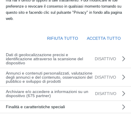
ma hai il diritto di opporti a tale trattamento. Puoi modificare le tue
dalle 08:30 alle 17:30
preferenze o revocare il consenso in qualsiasi momento tornando su
questo sito e facendo clic sul pulsante "Privacy" in fondo alla pagina
Sede:
web.
presso OFFICINA DEL CARRELLO Via
Slovenia 2, Udine (TEORIA) – Via Adriatica
RIFIUTA TUTTO
ACCETTA TUTTO
117, Basaldella (PRATICA)
Dati di geolocalizzazione precisi e
identificazione attraverso la scansione del
DISATTIVO
dispositivo
INFORMAZIONI
Annunci e contenuti personalizzati, valutazione
degli annunci e del contenuto, osservazioni del
DISATTIVO
pubblico e sviluppo di prodotti
Archiviare e/o accedere a informazioni su un
DISATTIVO
CALENDARIO CORSI
dispositivo (675 partner)
Questo corso è passato.
Finalità e caratteristiche speciali