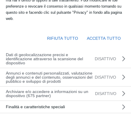
ma hai il diritto di opporti a tale trattamento. Puoi modificare le tue
dalle 08:30 alle 17:30
preferenze o revocare il consenso in qualsiasi momento tornando su
questo sito e facendo clic sul pulsante "Privacy" in fondo alla pagina
Sede:
web.
presso OFFICINA DEL CARRELLO Via
Slovenia 2, Udine (TEORIA) – Via Adriatica
RIFIUTA TUTTO
ACCETTA TUTTO
117, Basaldella (PRATICA)
Dati di geolocalizzazione precisi e
identificazione attraverso la scansione del
DISATTIVO
dispositivo
INFORMAZIONI
Annunci e contenuti personalizzati, valutazione
degli annunci e del contenuto, osservazioni del
DISATTIVO
pubblico e sviluppo di prodotti
Archiviare e/o accedere a informazioni su un
DISATTIVO
CALENDARIO CORSI
dispositivo (675 partner)
Questo corso è passato.
Finalità e caratteristiche speciali