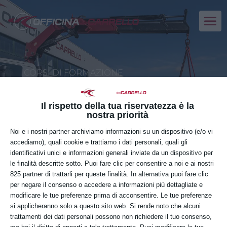
CORSI DI FORMAZIONE
GRU PER AUTOCARRO
Il rispetto della tua riservatezza è la
nostra priorità
Noi e i nostri partner archiviamo informazioni su un dispositivo (e/o vi
SABATO
accediamo), quali cookie e trattiamo i dati personali, quali gli
20
identificativi unici e informazioni generali inviate da un dispositivo per
le finalità descritte sotto. Puoi fare clic per consentire a noi e ai nostri
GIUGNO
825 partner di trattarli per queste finalità. In alternativa puoi fare clic
per negare il consenso o accedere a informazioni più dettagliate e
modificare le tue preferenze prima di acconsentire. Le tue preferenze
si applicheranno solo a questo sito web. Si rende noto che alcuni
Orario:
trattamenti dei dati personali possono non richiedere il tuo consenso,