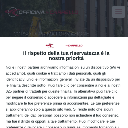
CORSO DI PRIMA FORMAZIONE
MACCHINE MOVIMENTO
TERRA - Terne Pale e
Il rispetto della tua riservatezza è la
Escavatori idraulici
nostra priorità
Noi e i nostri partner archiviamo informazioni su un dispositivo (e/o vi
accediamo), quali cookie e trattiamo i dati personali, quali gli
MERCOLEDÌ
identificativi unici e informazioni generali inviate da un dispositivo per
15
le finalità descritte sotto. Puoi fare clic per consentire a noi e ai nostri
825 partner di trattarli per queste finalità. In alternativa puoi fare clic
APRILE
per negare il consenso o accedere a informazioni più dettagliate e
modificare le tue preferenze prima di acconsentire. Le tue preferenze
si applicheranno solo a questo sito web. Si rende noto che alcuni
trattamenti dei dati personali possono non richiedere il tuo consenso,
Orario:
ma hai il diritto di opporti a tale trattamento. Puoi modificare le tue
preferenze o revocare il consenso in qualsiasi momento tornando su