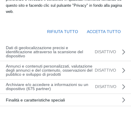
dalle 08:00 alle 17:00
questo sito e facendo clic sul pulsante "Privacy" in fondo alla pagina
web.
Sede:
presso OFFICINA DEL CARRELLO Via
RIFIUTA TUTTO
ACCETTA TUTTO
Slovenia 2, Udine (TEORIA) – CAMPO
PROVE A PRADAMANO, Via Pier Paolo
Dati di geolocalizzazione precisi e
Pasolini 8, Pradamano_Ud (Ingresso
identificazione attraverso la scansione del
DISATTIVO
dispositivo
retro azienda Sofim)
Annunci e contenuti personalizzati, valutazione
degli annunci e del contenuto, osservazioni del
DISATTIVO
pubblico e sviluppo di prodotti
INFORMAZIONI
Archiviare e/o accedere a informazioni su un
DISATTIVO
dispositivo (675 partner)
Finalità e caratteristiche speciali
CALENDARIO CORSI
Questo corso è passato.