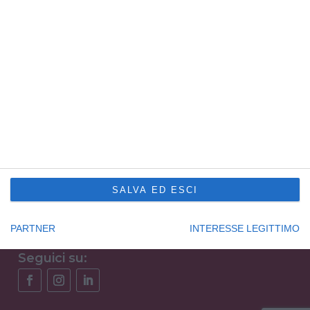
P. IVA e C.F. 01872940307
Capitale sociale € 100.000,00 i.v.
R.E.A. UD201577
Sede Principale Udine
via Slovenia, 2 – Z.A.U.
33100 Udine – Italy
Tel. +39 0432 600471
Service Trieste
Punto Franco Nuovo
Privacy Policy
SALVA ED ESCI
Cookie Policy
Condizioni di vendita Formazione
Codice etico
PARTNER
INTERESSE LEGITTIMO
Seguici su: