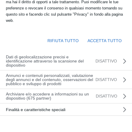
ma hai il diritto di opporti a tale trattamento. Puoi modificare le tue
dalle 08:30 alle 16:30
preferenze o revocare il consenso in qualsiasi momento tornando su
questo sito e facendo clic sul pulsante "Privacy" in fondo alla pagina
Sede:
web.
presso OFFICINA DEL CARRELLO –
CAMPO PROVE C/O BASALDELLA
RIFIUTA TUTTO
ACCETTA TUTTO
Via Adriatica, 117 Basaldella di
Campoformido
Dati di geolocalizzazione precisi e
identificazione attraverso la scansione del
DISATTIVO
dispositivo
Annunci e contenuti personalizzati, valutazione
ACQUISTO PER PRIVATI
degli annunci e del contenuto, osservazioni del
DISATTIVO
pubblico e sviluppo di prodotti
ACQUISTO PER AZIENDE
Archiviare e/o accedere a informazioni su un
DISATTIVO
dispositivo (675 partner)
INFORMAZIONI
Finalità e caratteristiche speciali
CALENDARIO CORSI