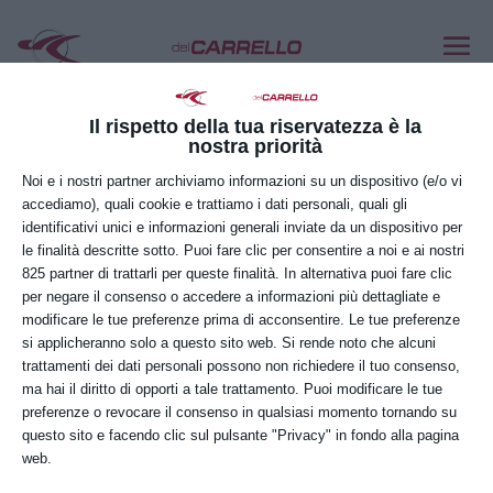
Il rispetto della tua riservatezza è la
nostra priorità
Noi e i nostri partner archiviamo informazioni su un dispositivo (e/o vi
accediamo), quali cookie e trattiamo i dati personali, quali gli
identificativi unici e informazioni generali inviate da un dispositivo per
le finalità descritte sotto. Puoi fare clic per consentire a noi e ai nostri
825 partner di trattarli per queste finalità. In alternativa puoi fare clic
per negare il consenso o accedere a informazioni più dettagliate e
modificare le tue preferenze prima di acconsentire. Le tue preferenze
si applicheranno solo a questo sito web. Si rende noto che alcuni
BASE Terne, Pale caricatrici,
trattamenti dei dati personali possono non richiedere il tuo consenso,
Escavatori idraulici – IPSAA
ma hai il diritto di opporti a tale trattamento. Puoi modificare le tue
POZZUOLO
preferenze o revocare il consenso in qualsiasi momento tornando su
questo sito e facendo clic sul pulsante "Privacy" in fondo alla pagina
Gen 12, 2026
web.
MODALITA’ PAGAMENTO BONIFICO