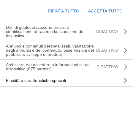
BANCARIO IBAN:
RIFIUTA TUTTO
ACCETTA TUTTO
IT50A0306912344100000060227 CAUSALE:
NOME + COGNOME DEL PARTECIPANTE +
Dati di geolocalizzazione precisi e
DATA CORSO MODULO TEORICO (4h)
identificazione attraverso la scansione del
DISATTIVO
dispositivo
LUNEDI’ 09 MARZO ore 13.30-17.30 📍PSAA
Stefano Sabbatini, Pozzuolo MODULI
Annunci e contenuti personalizzati, valutazione
degli annunci e del contenuto, osservazioni del
DISATTIVO
PRATICI (12h) MERCOLEDI’ 11...
pubblico e sviluppo di prodotti
Archiviare e/o accedere a informazioni su un
DISATTIVO
dispositivo (675 partner)
Finalità e caratteristiche speciali