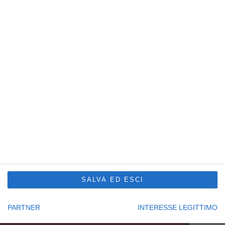
Capitale sociale € 100.000,00 i.v.
R.E.A. UD201577
Sede Principale Udine
via Slovenia, 2 – Z.A.U.
33100 Udine – Italy
Tel. +39 0432 600471
Service Trieste
Punto Franco Nuovo
Privacy Policy
Cookie Policy
Condizioni di vendita Formazione
Codice etico
SALVA ED ESCI
Seguici su:
PARTNER
INTERESSE LEGITTIMO