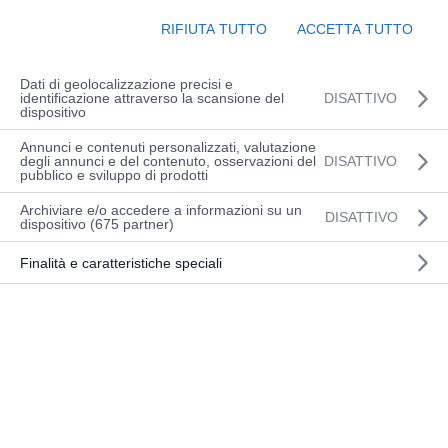
ufficiale: cambia la formazione per chi
utilizza attrezzature da lavoro Il nuovo
RIFIUTA TUTTO
ACCETTA TUTTO
Accordo Stato-Regioni del 17 aprile 2025,
pubblicato in Gazzetta Ufficiale il 24
Dati di geolocalizzazione precisi e
identificazione attraverso la scansione del
DISATTIVO
maggio, ridefinisce...
dispositivo
Annunci e contenuti personalizzati, valutazione
degli annunci e del contenuto, osservazioni del
DISATTIVO
pubblico e sviluppo di prodotti
Archiviare e/o accedere a informazioni su un
DISATTIVO
dispositivo (675 partner)
Finalità e caratteristiche speciali
Piano Transizione 5.0 Officina del Carrello –
Linde MHI
Mar 28, 2025
|
News