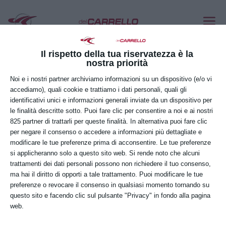
Il rispetto della tua riservatezza è la
nostra priorità
Noi e i nostri partner archiviamo informazioni su un dispositivo (e/o vi
accediamo), quali cookie e trattiamo i dati personali, quali gli
identificativi unici e informazioni generali inviate da un dispositivo per
le finalità descritte sotto. Puoi fare clic per consentire a noi e ai nostri
825 partner di trattarli per queste finalità. In alternativa puoi fare clic
per negare il consenso o accedere a informazioni più dettagliate e
modificare le tue preferenze prima di acconsentire. Le tue preferenze
Nuovo Accordo Stato-Regioni 2025:
si applicheranno solo a questo sito web. Si rende noto che alcuni
aggiornamenti obbligatori per la
trattamenti dei dati personali possono non richiedere il tuo consenso,
formazione sulle attrezzature da lavoro
ma hai il diritto di opporti a tale trattamento. Puoi modificare le tue
Giu 3, 2025
|
News
preferenze o revocare il consenso in qualsiasi momento tornando su
questo sito e facendo clic sul pulsante "Privacy" in fondo alla pagina
Abilitazione attrezzature da lavoro: i nuovi
web.
obblighi previsti dall’Accordo 2025 È