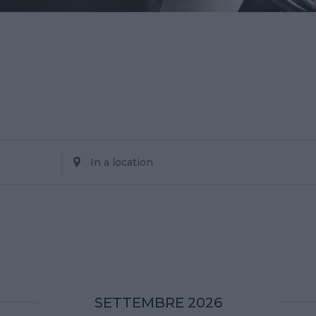
Enter
Location.
Search
for
Corsi
by
Location.
SETTEMBRE 2026