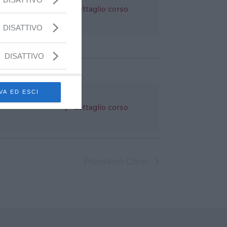
dettaglio corso
DISATTIVO
DISATTIVO
VA ED ESCI
dettaglio corso
Prossimo
Corsi