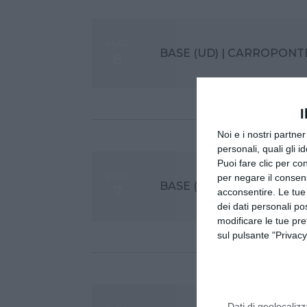
MAR
BASE (UD) | CARROPON
8
I
Noi e i nostri partne
personali, quali gli i
Puoi fare clic per con
MER
per negare il consen
BASE (UD) | CARROPON
7
acconsentire. Le tue
dei dati personali po
modificare le tue pr
sul pulsante "Privacy
Dati di geolocalizz