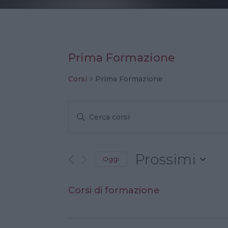
Prima Formazione
Corsi
Prima Formazione
Corsi
Ricerca
Inserisci
e
Parola
viste
Navigazione
Chiave.
Cerca
Prossimi
Oggi
Corsi
Seleziona
per
Corsi di formazione
la
Parola
data.
Chiave.