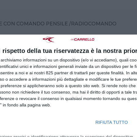
TE CON COMANDO PENSILE /RADIOCOMANDO
l rispetto della tua riservatezza è la nostra prior
OTTOBRE 2026
r archiviamo informazioni su un dispositivo (e/o vi accediamo), quali cook
dentificativi unici e informazioni generali inviate da un dispositivo per le fi
sentire a noi e ai nostri 825 partner di trattarli per queste finalità. In alt
so o accedere a informazioni più dettagliate e modificare le tue prefer
TE CON COMANDO PENSILE /RADIOCOMANDO
 preferenze si applicheranno solo a questo sito web. Si rende noto che 
ssono non richiedere il tuo consenso, ma hai il diritto di opporti a tale t
eferenze o revocare il consenso in qualsiasi momento tornando su quest
" in fondo alla pagina web.
NOVEMBRE 2026
RIFIUTA TUTTO
azione precisi e identificazione attraverso la scansione del dispositivo