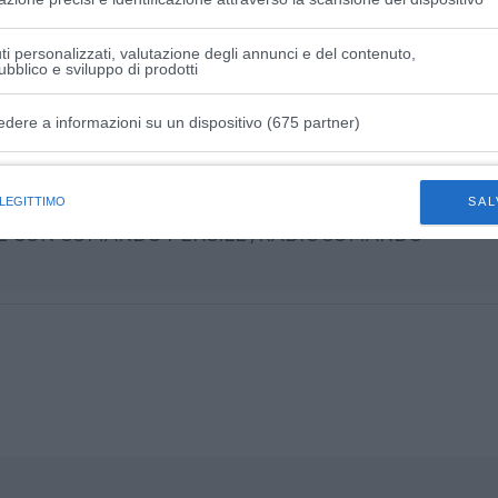
TE CON COMANDO PENSILE /RADIOCOMANDO
i personalizzati, valutazione degli annunci e del contenuto,
ubblico e sviluppo di prodotti
edere a informazioni su un dispositivo (675 partner)
DICEMBRE 2026
istiche speciali
 LEGITTIMO
SAL
TE CON COMANDO PENSILE /RADIOCOMANDO