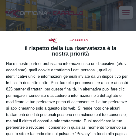
Ricambi multimarca
Il rispetto della tua riservatezza è la
Disponibilità immediata. Qualità garantita.
nostra priorità
Noi e i nostri partner archiviamo informazioni su un dispositivo (e/o vi
accediamo), quali cookie e trattiamo i dati personali, quali gli
identificativi unici e informazioni generali inviate da un dispositivo per
le finalità descritte sotto. Puoi fare clic per consentire a noi e ai nostri
825 partner di trattarli per queste finalità. In alternativa puoi fare clic
per negare il consenso o accedere a informazioni più dettagliate e
modificare le tue preferenze prima di acconsentire. Le tue preferenze
Elenco categorie prodotti nuovi
si applicheranno solo a questo sito web. Si rende noto che alcuni
trattamenti dei dati personali possono non richiedere il tuo consenso,
ma hai il diritto di opporti a tale trattamento. Puoi modificare le tue
Officina del Carrello
dispone di un magazzino ricambi
preferenze o revocare il consenso in qualsiasi momento tornando su
sempre ben fornito, grazie a una consolidata rete di fornitori
questo sito e facendo clic sul pulsante "Privacy" in fondo alla pagina
italiani ed esteri. Offriamo una vasta gamma di ricambi