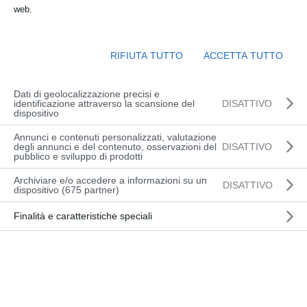
web.
originali e alternativi per ogni tipologia e marca di carrello
elevatore e macchina operatrice. I componenti di maggiore
importanza e impiego sono disponibili in pronta consegna,
per risolvere tempestivamente qualsiasi problema e
RIFIUTA TUTTO
ACCETTA TUTTO
minimizzare i tempi di fermo macchina.
Dati di geolocalizzazione precisi e
identificazione attraverso la scansione del
DISATTIVO
dispositivo
Annunci e contenuti personalizzati, valutazione
degli annunci e del contenuto, osservazioni del
DISATTIVO
pubblico e sviluppo di prodotti
Archiviare e/o accedere a informazioni su un
DISATTIVO
dispositivo (675 partner)
Ampia Gamma di Ricambi
Disponibili
Finalità e caratteristiche speciali
Ricambi Originali e Alternativi
: Per tutte le
marche e modelli di carrelli elevatori e macchine
operatrici.
Componenti in Pronta Consegna
: Pezzi di
ricambio critici sempre disponibili per una rapida
risoluzione delle problematiche.