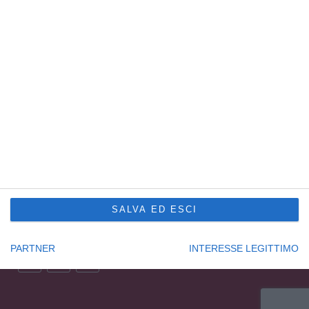
R.E.A. UD201577
Sede Principale Udine
via Slovenia, 2 – Z.A.U.
33100 Udine – Italy
Tel. +39 0432 600471
Service Trieste
Punto Franco Nuovo
Privacy Policy
Cookie Policy
Condizioni di vendita Formazione
Codice etico
SALVA ED ESCI
Seguici su:
PARTNER
INTERESSE LEGITTIMO