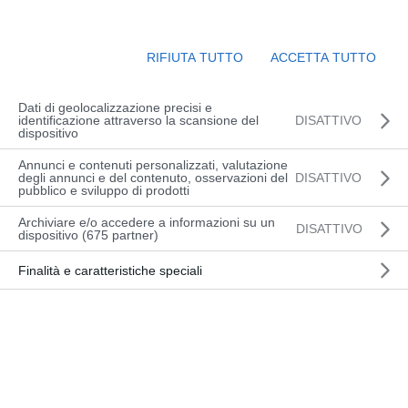
Corsi
Evento
Ora
 - 
01-12-2026
Cerca
Lista
Viste
Ricerca
Naviga
e
Seleziona
RIFIUTA TUTTO
ACCETTA TUTTO
Corsi di formazione
viste
la
Navigazion
data.
SETTEMBRE 2026
Dati di geolocalizzazione precisi e
identificazione attraverso la scansione del
DISATTIVO
dispositivo
Annunci e contenuti personalizzati, valutazione
BASE (UD) |
degli annunci e del contenuto, osservazioni del
DISATTIVO
MER
PIATTAFORME DI
pubblico e sviluppo di prodotti
2
LAVORO MOBILI
dettaglio
ELEVABILI – CON E
corso
Archiviare e/o accedere a informazioni su un
DISATTIVO
SENZA
dispositivo (675 partner)
STABILIZZATORI
Finalità e caratteristiche speciali
AGGIORNAMENTO
MAR
(UD) | PIATTAFORME
dettaglio
8
DI LAVORO MOBILI
corso
ELEVABILI
BASE (PN) |