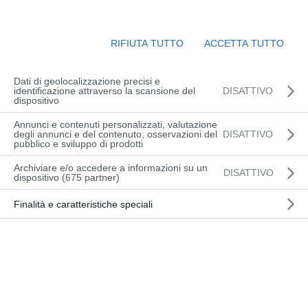
Corsi
Evento
Ora
 - 
01-12-2026
Cerca
Lista
Viste
Ricerca
Naviga
e
Seleziona
RIFIUTA TUTTO
ACCETTA TUTTO
Corsi di formazione
viste
la
Navigazion
data.
SETTEMBRE 2026
Dati di geolocalizzazione precisi e
identificazione attraverso la scansione del
DISATTIVO
dispositivo
Annunci e contenuti personalizzati, valutazione
BASE (UD) |
degli annunci e del contenuto, osservazioni del
DISATTIVO
MER
PIATTAFORME DI
pubblico e sviluppo di prodotti
2
LAVORO MOBILI
dettaglio
ELEVABILI – CON E
corso
Archiviare e/o accedere a informazioni su un
DISATTIVO
SENZA
dispositivo (675 partner)
STABILIZZATORI
Finalità e caratteristiche speciali
AGGIORNAMENTO
MAR
(UD) | PIATTAFORME
dettaglio
8
DI LAVORO MOBILI
corso
ELEVABILI
BASE (PN) |