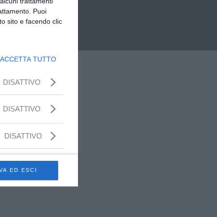
alcuni trattamenti
rattamento. Puoi
o sito e facendo clic
ACCETTA TUTTO
DISATTIVO
DISATTIVO
DISATTIVO
VA ED ESCI