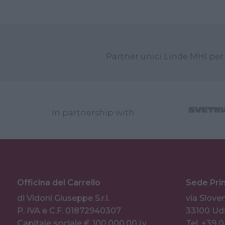
Partner unici Linde MHI per 
In partnership with
Officina del Carrello
Sede Pri
di Vidoni Giuseppe S.r.l.
via Sloven
P. IVA e C.F. 01872940307
33100 Udi
Capitale sociale € 100.000,00 i.v.
Tel. +39 