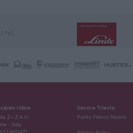
il FVG
ncipale Udine
Service Trieste
ia, 2 – Z.A.U.
Punto Franco Nuovo
ne – Italy
0432 600471
Privacy Policy