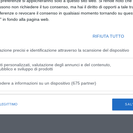
 preferenze si applicheranno solo a questo sito web. Si rende noto che 
ssono non richiedere il tuo consenso, ma hai il diritto di opporti a tale t
eferenze o revocare il consenso in qualsiasi momento tornando su quest
" in fondo alla pagina web.
RIFIUTA TUTTO
a piccola pausa.
azione precisi e identificazione attraverso la scansione del dispositivo
iugno
, ma una cosa non cambia:
i personalizzati, valutazione degli annunci e del contenuto,
ubblico e sviluppo di prodotti
istenza tecnica rimane reperibile.
 non possono aspettare.
edere a informazioni su un dispositivo (675 partner)
istiche speciali
 LEGITTIMO
SAL