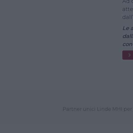
Ad 
atte
dall
Le 
dall
con
T
Partner unici Linde MHI per 