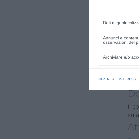
c
Dati di geolocalizz
Annunci e contenut
osservazioni del p
Archiviare e/o acc
Al 
stes
Finalità e caratter
PARTNER
INTERESSE
abil
Do
Il c
su a
At