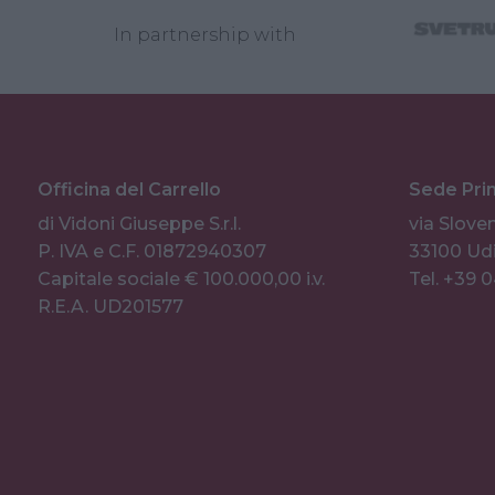
In partnership with
Officina del Carrello
Sede Pri
di Vidoni Giuseppe S.r.l.
via Sloven
P. IVA e C.F. 01872940307
33100 Udi
Capitale sociale € 100.000,00 i.v.
Tel. +39 
R.E.A. UD201577