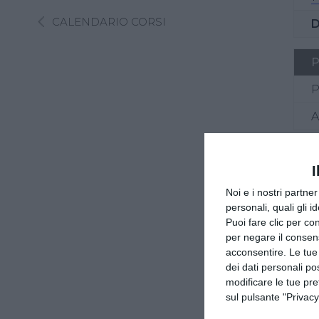
CALENDARIO CORSI
D
P
P
A
Pr
I
Noi e i nostri partne
personali, quali gli i
Puoi fare clic per con
per negare il consen
acconsentire. Le tue
dei dati personali po
modificare le tue pr
sul pulsante "Privacy