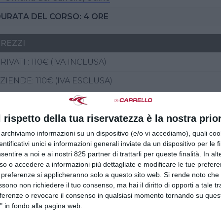
URATA DEL CORSO: 4 ORE
REZZI
RIVATI : 110€ (IVA INCLUSA)
ZIENDE: 110€ (IVA ESCLUSA)
ogramma del corso
l rispetto della tua riservatezza è la nostra prior
Terminologia
r archiviamo informazioni su un dispositivo (e/o vi accediamo), quali cook
Nozioni elementari di fisica
dentificativi unici e informazioni generali inviate da un dispositivo per le fi
Condizioni di stabilità di una gru per autocarro
sentire a noi e ai nostri 825 partner di trattarli per queste finalità. In alt
so o accedere a informazioni più dettagliate e modificare le tue prefer
Caratteristiche principali e principali component
 preferenze si applicheranno solo a questo sito web. Si rende noto che 
Tipi di allestimento e organi di presa
ssono non richiedere il tuo consenso, ma hai il diritto di opporti a tale t
Dispositivo di comando a distanza
eferenze o revocare il consenso in qualsiasi momento tornando su quest
" in fondo alla pagina web.
Contenuti delle documentazioni