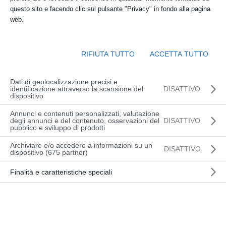
dalle 08:30 alle 12:30
questo sito e facendo clic sul pulsante "Privacy" in fondo alla pagina
web.
Sede:
presso OFFICINA DEL CARRELLO Via
RIFIUTA TUTTO
ACCETTA TUTTO
Slovenia 2, Udine (TEORIA)
Via Slovenia, 2 (33100) Udine
Dati di geolocalizzazione precisi e
identificazione attraverso la scansione del
DISATTIVO
dispositivo
Annunci e contenuti personalizzati, valutazione
INFORMAZIONI
degli annunci e del contenuto, osservazioni del
DISATTIVO
pubblico e sviluppo di prodotti
Archiviare e/o accedere a informazioni su un
DISATTIVO
dispositivo (675 partner)
CALENDARIO CORSI
Finalità e caratteristiche speciali
Questo corso è passato.
PIATTAFORME DI