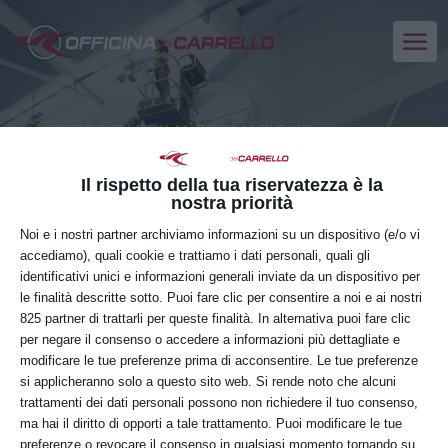
CORSO DI PRIMA FORMAZIONE
PIATTAFORME DI LAVORO
MOBILI ELEVABILI (PLE)
Il rispetto della tua riservatezza è la
nostra priorità
Noi e i nostri partner archiviamo informazioni su un dispositivo (e/o vi
accediamo), quali cookie e trattiamo i dati personali, quali gli
VENERDÌ
identificativi unici e informazioni generali inviate da un dispositivo per
10
le finalità descritte sotto. Puoi fare clic per consentire a noi e ai nostri
825 partner di trattarli per queste finalità. In alternativa puoi fare clic
APRILE
per negare il consenso o accedere a informazioni più dettagliate e
modificare le tue preferenze prima di acconsentire. Le tue preferenze
si applicheranno solo a questo sito web. Si rende noto che alcuni
trattamenti dei dati personali possono non richiedere il tuo consenso,
Orario:
ma hai il diritto di opporti a tale trattamento. Puoi modificare le tue
preferenze o revocare il consenso in qualsiasi momento tornando su