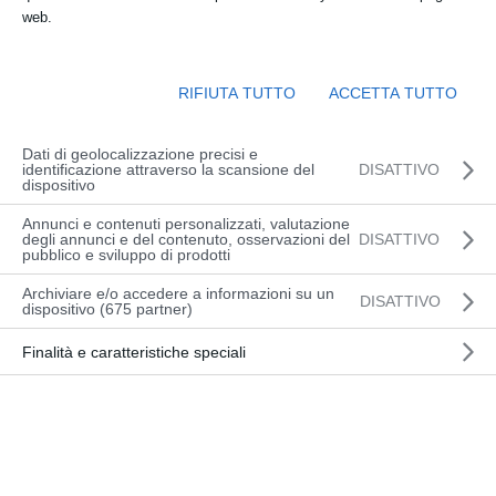
Apr 1, 2025
web.
E36 – Lavasciuga Pavimenti Monodisco
Lavapavimenti uomo a terra compatta,
RIFIUTA TUTTO
ACCETTA TUTTO
ideale per pulire in velocità spazi
congestionati difficilmente accessibili. Pista
Dati di geolocalizzazione precisi e
identificazione attraverso la scansione del
DISATTIVO
di pulizia | 360 mm Produttività | 1260 m²/h
dispositivo
Scopri di più
Annunci e contenuti personalizzati, valutazione
degli annunci e del contenuto, osservazioni del
DISATTIVO
pubblico e sviluppo di prodotti
Archiviare e/o accedere a informazioni su un
DISATTIVO
dispositivo (675 partner)
Finalità e caratteristiche speciali