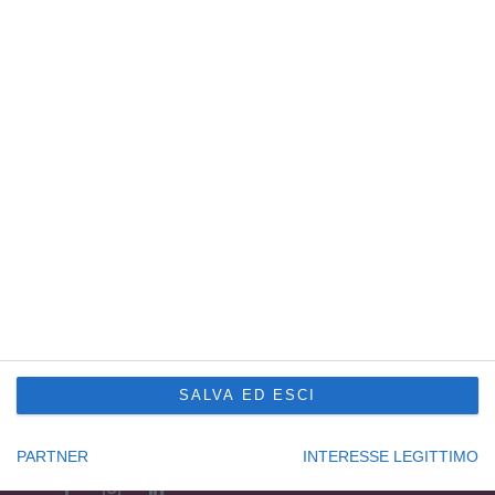
di Vidoni Giuseppe S.r.l.
P. IVA e C.F. 01872940307
Capitale sociale € 100.000,00 i.v.
R.E.A. UD201577
Sede Principale Udine
via Slovenia, 2 – Z.A.U.
33100 Udine – Italy
Tel. +39 0432 600471
Service Trieste
Punto Franco Nuovo
Privacy Policy
Cookie Policy
Condizioni di vendita Formazione
Codice etico
SALVA ED ESCI
Seguici su:
PARTNER
INTERESSE LEGITTIMO