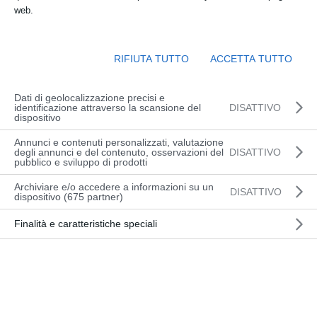
Mar 16, 2025
web.
Picobello – Spazzatrice manuale aspirante
Efficiente, resistente e facilissima da
RIFIUTA TUTTO
ACCETTA TUTTO
utilizzare. Pista di pulizia | 730 mm
Produttività | 2190 m²/h Scopri di più
Dati di geolocalizzazione precisi e
identificazione attraverso la scansione del
DISATTIVO
dispositivo
Annunci e contenuti personalizzati, valutazione
degli annunci e del contenuto, osservazioni del
DISATTIVO
pubblico e sviluppo di prodotti
Archiviare e/o accedere a informazioni su un
DISATTIVO
dispositivo (675 partner)
Finalità e caratteristiche speciali