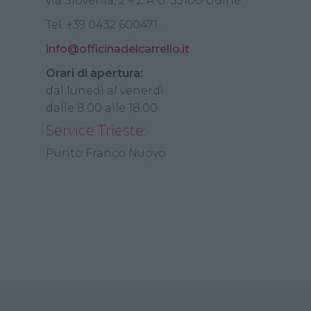
via Slovenia, 2 – Z.A.U. 33100 Udine
Tel. +39 0432 600471
info@officinadelcarrello.it
Orari di apertura:
dal lunedì al venerdì
dalle 8.00 alle 18.00
Service Trieste:
Punto Franco Nuovo