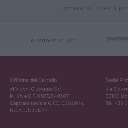
Partner unici Linde MHI per 
In partnership with
Officina del Carrello
Sede Pri
di Vidoni Giuseppe S.r.l.
via Sloven
P. IVA e C.F. 01872940307
33100 Udi
Capitale sociale € 100.000,00 i.v.
Tel. +39 
R.E.A. UD201577