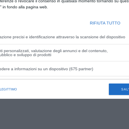
eferenze o revocare il consenso in qualsiasi momento tornando su quest
" in fondo alla pagina web.
RIFIUTA TUTTO
azione precisi e identificazione attraverso la scansione del dispositivo
i personalizzati, valutazione degli annunci e del contenuto,
ubblico e sviluppo di prodotti
 le finalità descritte nella Privacy Policy
edere a informazioni su un dispositivo (675 partner)
istiche speciali
 LEGITTIMO
SAL