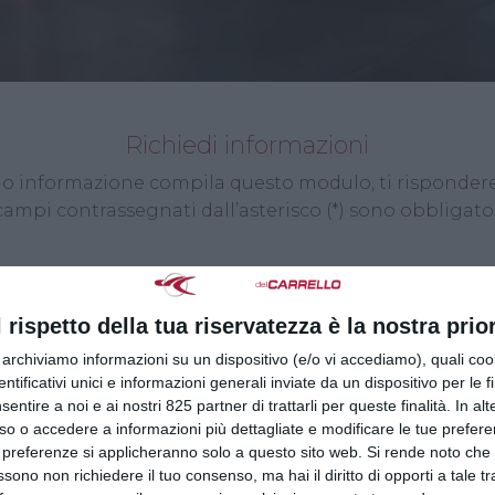
Richiedi informazioni
ta o informazione compila questo modulo, ti rispondere
 campi contrassegnati dall’asterisco (*) sono obbligator
l rispetto della tua riservatezza è la nostra prior
r archiviamo informazioni su un dispositivo (e/o vi accediamo), quali cook
dentificativi unici e informazioni generali inviate da un dispositivo per le fi
sentire a noi e ai nostri 825 partner di trattarli per queste finalità. In alt
so o accedere a informazioni più dettagliate e modificare le tue prefer
 preferenze si applicheranno solo a questo sito web. Si rende noto che 
ssono non richiedere il tuo consenso, ma hai il diritto di opporti a tale t