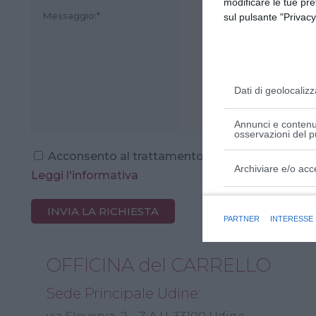
modificare le tue pr
sul pulsante "Privacy
Dati di geolocalizz
Annunci e contenut
osservazioni del p
Acconsento al trattamento dei dati personali per
Archiviare e/o acc
Leggi l'informativa
Finalità e caratter
PARTNER
INTERESSE
OFFICINA del CARRELLO
Sede Principale Udine: