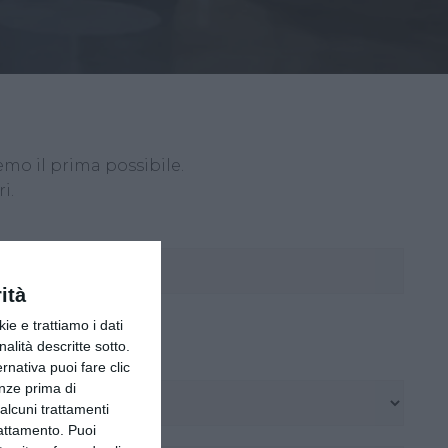
mo il prima possibile.
i.
ità
ie e trattiamo i dati
nalità descritte sotto.
ernativa puoi fare clic
enze prima di
alcuni trattamenti
rattamento. Puoi