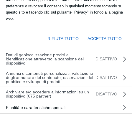
preferenze o revocare il consenso in qualsiasi momento tornando su
questo sito e facendo clic sul pulsante "Privacy" in fondo alla pagina
web.
RIFIUTA TUTTO
ACCETTA TUTTO
Con 85 modelli e oltre 6.000 varianti di equipaggiamenti, Linde Material
Dati di geolocalizzazione precisi e
Handling offre la soluzione adatta a tutte le attività logistiche. Le
identificazione attraverso la scansione del
DISATTIVO
dispositivo
specifiche dei carrelli elevatori frontali o dei carrelli da magazzino
possono variare nel corso del tempo, ad esempio per nuove direttive di
Annunci e contenuti personalizzati, valutazione
sicurezza, per modifiche ai processi logistici o per necessità di comfort
degli annunci e del contenuto, osservazioni del
DISATTIVO
dei conducenti dei carrelli. Per conformare il tuo carrello elevatore alle
pubblico e sviluppo di prodotti
nuove esigenze o aggiornarlo conformemente agli ultimi progressi
Archiviare e/o accedere a informazioni su un
tecnici senza attuare modifiche dispendiose puoi optare per un
DISATTIVO
dispositivo (675 partner)
semplice retrofit/ammodernamento. Puoi anche decidere di dotare
l'intera flotta di uno specifico accessorio per renderla omogenea. Linde
Finalità e caratteristiche speciali
offre varie soluzioni retrofit ed accessori per incrementare sicurezza,
efficienza e comodità. A queste appartengono per esempio il dispositivo
di avvertimento ottico Linde BlueSpot™, componenti per il rilevamento
automatico e la trasmissione delle ore di funzionamento o un pratico
supporto per smartphone.