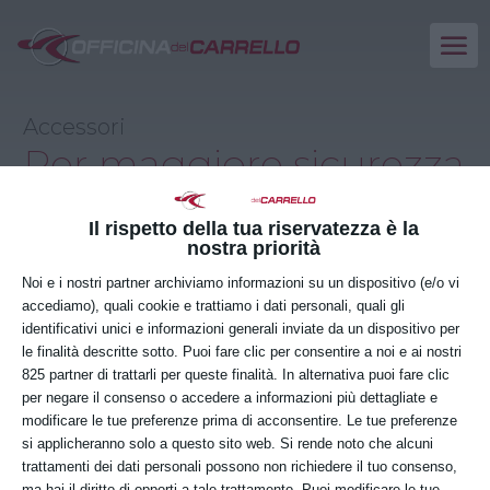
Accessori
Per maggiore sicurezza,
efficienza
e comfort
Il rispetto della tua riservatezza è la
nostra priorità
Noi e i nostri partner archiviamo informazioni su un dispositivo (e/o vi
Richiedi maggiori informazioni
accediamo), quali cookie e trattiamo i dati personali, quali gli
identificativi unici e informazioni generali inviate da un dispositivo per
le finalità descritte sotto. Puoi fare clic per consentire a noi e ai nostri
825 partner di trattarli per queste finalità. In alternativa puoi fare clic
per negare il consenso o accedere a informazioni più dettagliate e
modificare le tue preferenze prima di acconsentire. Le tue preferenze
si applicheranno solo a questo sito web. Si rende noto che alcuni
trattamenti dei dati personali possono non richiedere il tuo consenso,
ma hai il diritto di opporti a tale trattamento. Puoi modificare le tue