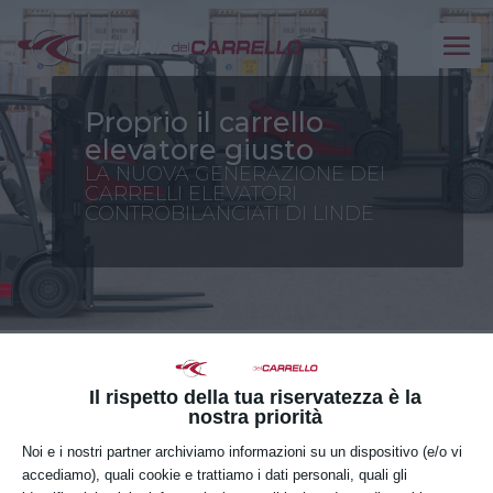
Proprio il carrello
elevatore giusto
LA NUOVA GENERAZIONE DEI
CARRELLI ELEVATORI
CONTROBILANCIATI DI LINDE
I carrelli elevatori
Il rispetto della tua riservatezza è la
controbilanciati
nostra priorità
rappresentano
Noi e i nostri partner archiviamo informazioni su un dispositivo (e/o vi
l’elemento
accediamo), quali cookie e trattiamo i dati personali, quali gli
multifunzione