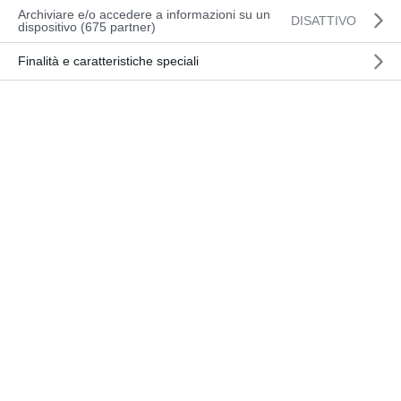
Archiviare e/o accedere a informazioni su un
nei carrelli elevatori la
DISATTIVO
dispositivo (675 partner)
flessibilità e la
Finalità e caratteristiche speciali
connettività sono
criteri di successo
decisivi, insieme alla
produttività, alla
sicurezza e
all’ergonomia.
Linde Material
Handling risponde a
questi requisiti con
una generazione
completamente nuova
di carrelli elevatori a
contrappeso. Questa si
basa su una
piattaforma universale,