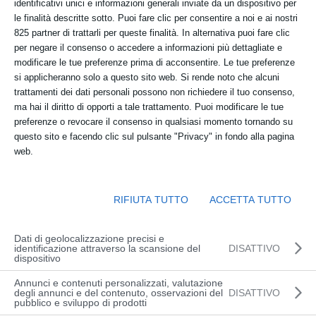
identificativi unici e informazioni generali inviate da un dispositivo per
dell’intralogistica e
le finalità descritte sotto. Puoi fare clic per consentire a noi e ai nostri
devono essere in grado
825 partner di trattarli per queste finalità. In alternativa puoi fare clic
per negare il consenso o accedere a informazioni più dettagliate e
di affrontare
modificare le tue preferenze prima di acconsentire. Le tue preferenze
numerose sfide diverse.
si applicheranno solo a questo sito web. Si rende noto che alcuni
Che si tratti di e-
trattamenti dei dati personali possono non richiedere il tuo consenso,
commerce, fornitura
ma hai il diritto di opporti a tale trattamento. Puoi modificare le tue
delle linee di
preferenze o revocare il consenso in qualsiasi momento tornando su
produzione just-in-
questo sito e facendo clic sul pulsante "Privacy" in fondo alla pagina
web.
sequence o di catene
di distribuzione
interconnesse in
RIFIUTA TUTTO
ACCETTA TUTTO
modo globale, i
requisiti dei flussi di
Dati di geolocalizzazione precisi e
merci e materiali
identificazione attraverso la scansione del
DISATTIVO
dispositivo
cambiano
rapidamente e
Annunci e contenuti personalizzati, valutazione
degli annunci e del contenuto, osservazioni del
DISATTIVO
diventano sempre più
pubblico e sviluppo di prodotti
complessi. Per questo,