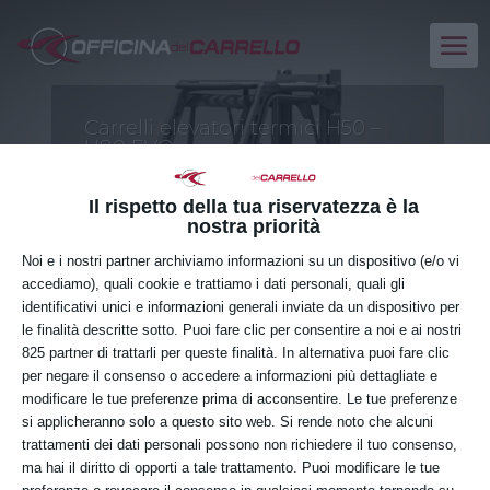
Carrelli elevatori termici H50 –
H80 EVO
UN COLLABORATORE
RESISTENTE
Il rispetto della tua riservatezza è la
nostra priorità
Noi e i nostri partner archiviamo informazioni su un dispositivo (e/o vi
accediamo), quali cookie e trattiamo i dati personali, quali gli
identificativi unici e informazioni generali inviate da un dispositivo per
le finalità descritte sotto. Puoi fare clic per consentire a noi e ai nostri
825 partner di trattarli per queste finalità. In alternativa puoi fare clic
Per tornare alla gamma
per negare il consenso o accedere a informazioni più dettagliate e
di prodotti Linde
modificare le tue preferenze prima di acconsentire. Le tue preferenze
si applicheranno solo a questo sito web. Si rende noto che alcuni
trattamenti dei dati personali possono non richiedere il tuo consenso,
Clicca qui
ma hai il diritto di opporti a tale trattamento. Puoi modificare le tue