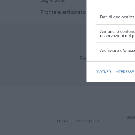
Lug 4, 2018
Frontale articolato Portata: 0-3000 k
Dati di geolocalizz
Annunci e contenut
osservazioni del p
Archiviare e/o acc
Partner unici Linde M
Finalità e caratter
PARTNER
INTERESSE
In partnership with