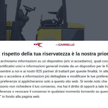
l rispetto della tua riservatezza è la nostra prior
r archiviamo informazioni su un dispositivo (e/o vi accediamo), quali cook
dentificativi unici e informazioni generali inviate da un dispositivo per le fi
sentire a noi e ai nostri 825 partner di trattarli per queste finalità. In alt
so o accedere a informazioni più dettagliate e modificare le tue prefer
 preferenze si applicheranno solo a questo sito web. Si rende noto che 
ssono non richiedere il tuo consenso, ma hai il diritto di opporti a tale t
eferenze o revocare il consenso in qualsiasi momento tornando su quest
" in fondo alla pagina web.