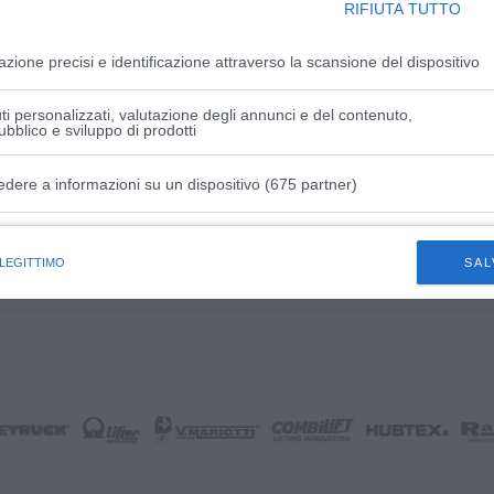
RIFIUTA TUTTO
g Sollevamento: 0-15000 mm Clicca qui per saperne di p
azione precisi e identificazione attraverso la scansione del dispositivo
i personalizzati, valutazione degli annunci e del contenuto,
ubblico e sviluppo di prodotti
edere a informazioni su un dispositivo (675 partner)
HI per il FVG
istiche speciali
 LEGITTIMO
SAL