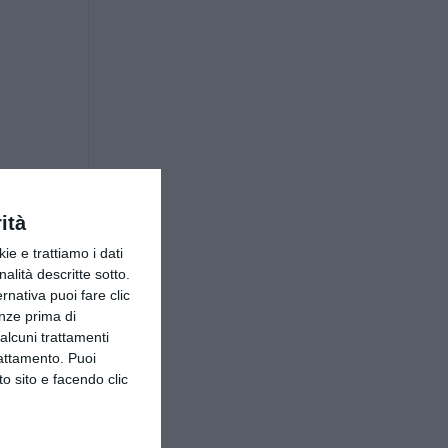
ità
ie e trattiamo i dati
nalità descritte sotto.
ernativa puoi fare clic
enze prima di
alcuni trattamenti
rattamento. Puoi
o sito e facendo clic