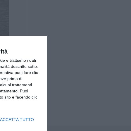
ità
ie e trattiamo i dati
nalità descritte sotto.
ernativa puoi fare clic
enze prima di
alcuni trattamenti
rattamento. Puoi
o sito e facendo clic
ACCETTA TUTTO