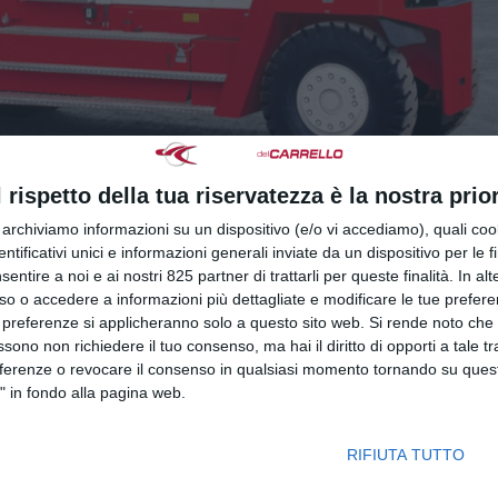
l rispetto della tua riservatezza è la nostra prior
r archiviamo informazioni su un dispositivo (e/o vi accediamo), quali cook
dentificativi unici e informazioni generali inviate da un dispositivo per le fi
sentire a noi e ai nostri 825 partner di trattarli per queste finalità. In alt
so o accedere a informazioni più dettagliate e modificare le tue prefer
 preferenze si applicheranno solo a questo sito web. Si rende noto che 
ssono non richiedere il tuo consenso, ma hai il diritto di opporti a tale t
eferenze o revocare il consenso in qualsiasi momento tornando su quest
di carichi pesanti PORTATA: da 10 a 60 ton Presso lo
" in fondo alla pagina web.
vezia, Svetruck produce carrelli elevatori a forche, per
0 a 52 tonnellate. I mercati di...
RIFIUTA TUTTO