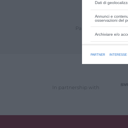
Dati di geolocalizz
Annunci e contenut
osservazioni del p
Partner unici Linde M
Archiviare e/o acc
Finalità e caratter
PARTNER
INTERESSE
In partnership with