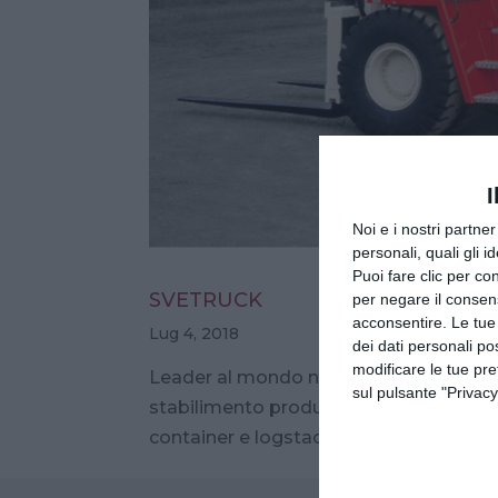
I
Noi e i nostri partne
personali, quali gli i
Puoi fare clic per con
SVETRUCK
per negare il consen
acconsentire. Le tue
Lug 4, 2018
dei dati personali po
modificare le tue pr
Leader al mondo nella movimentazione 
sul pulsante "Privacy
stabilimento produttivo di Ljungby, in S
container e logstackers con portata da 1