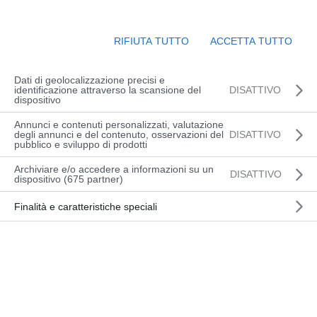
RIFIUTA TUTTO
ACCETTA TUTTO
Linde E 50 – 66521
Mar 20, 2026
Dati di geolocalizzazione precisi e
identificazione attraverso la scansione del
DISATTIVO
dispositivo
Carrello elevatore ELETTRICO Marca: Linde
Modello: E 50 -388 Anno di
Annunci e contenuti personalizzati, valutazione
degli annunci e del contenuto, osservazioni del
DISATTIVO
costruzione: 2023 Portata: 5.000 kg
pubblico e sviluppo di prodotti
Sollevamento: 4.100 mm Forche: 1.600 mm
Archiviare e/o accedere a informazioni su un
DISATTIVO
Allestimento: Traslatore, cabina completa,
dispositivo (675 partner)
fari anteriori e posteriori, bluespot, Linde
Finalità e caratteristiche speciali
LSP Prezzo: SU RICHIESTA RIF....