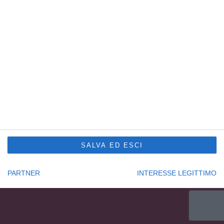
Sede Principale Udine
via Slovenia, 2 – Z.A.U.
33100 Udine – Italy
Tel. +39 0432 600471
Service Trieste
Punto Franco Nuovo
Privacy Policy
Cookie Policy
Condizioni di vendita Formazione
Codice etico
SALVA ED ESCI
Seguici su:
PARTNER
INTERESSE LEGITTIMO