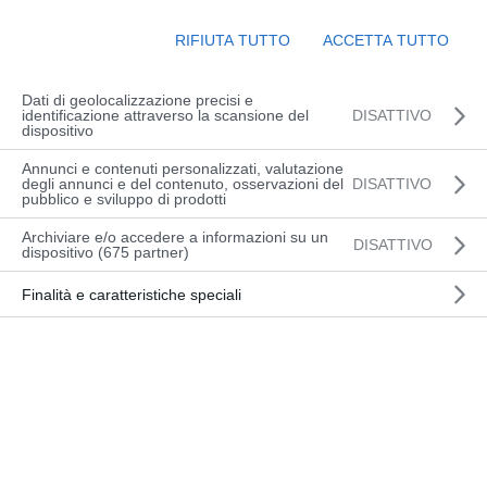
aggiornamenti”.
RIFIUTA TUTTO
ACCETTA TUTTO
Sul palco del convegno, che rientra nel
novero dei “Club della Sicurezza” di
Confindustria Udine, si sono alternati i
Dati di geolocalizzazione precisi e
identificazione attraverso la scansione del
DISATTIVO
relatori
dispositivo
Luigi Lorusso (Ingegnere – Inail)
Annunci e contenuti personalizzati, valutazione
degli annunci e del contenuto, osservazioni del
DISATTIVO
Diego Sivilotti (Ingegnere –
pubblico e sviluppo di prodotti
Craneng)
Archiviare e/o accedere a informazioni su un
Andrea Tedeschi (Service Manager
DISATTIVO
dispositivo (675 partner)
di Linde MHI).
Finalità e caratteristiche speciali
Un argomento di grande attualità che
ha suscitato vivo interesse.