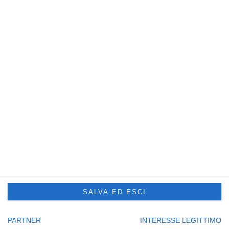
P. IVA e C.F. 01872940307
Capitale sociale € 100.000,00 i.v.
R.E.A. UD201577
Sede Principale Udine
via Slovenia, 2 – Z.A.U.
33100 Udine – Italy
Tel. +39 0432 600471
Service Trieste
Punto Franco Nuovo
Privacy Policy
Cookie Policy
Condizioni di vendita Formazione
Codice etico
Seguici su:
SALVA ED ESCI
PARTNER
INTERESSE LEGITTIMO