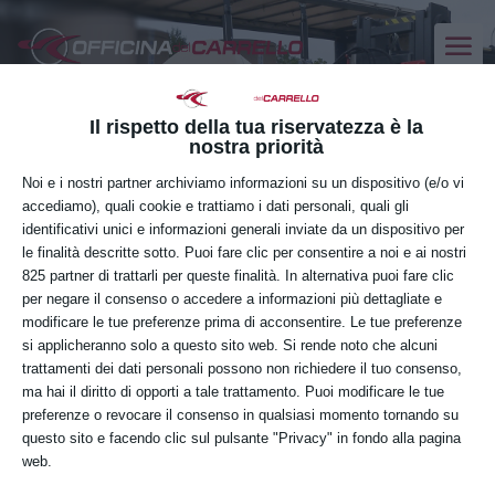
Attrezzature per carrelli
Il rispetto della tua riservatezza è la
nostra priorità
elevatori.
Modifiche e
Noi e i nostri partner archiviamo informazioni su un dispositivo (e/o vi
aggiornamenti
accediamo), quali cookie e trattiamo i dati personali, quali gli
identificativi unici e informazioni generali inviate da un dispositivo per
le finalità descritte sotto. Puoi fare clic per consentire a noi e ai nostri
825 partner di trattarli per queste finalità. In alternativa puoi fare clic
per negare il consenso o accedere a informazioni più dettagliate e
modificare le tue preferenze prima di acconsentire. Le tue preferenze
si applicheranno solo a questo sito web. Si rende noto che alcuni
trattamenti dei dati personali possono non richiedere il tuo consenso,
ma hai il diritto di opporti a tale trattamento. Puoi modificare le tue
Grande partecipazione per il nuovo
preferenze o revocare il consenso in qualsiasi momento tornando su
incontro sulla sicurezza, in Officina del
questo sito e facendo clic sul pulsante "Privacy" in fondo alla pagina
Carrello, dal tema “Attrezzature per
web.
carrelli elevatori: modifiche e