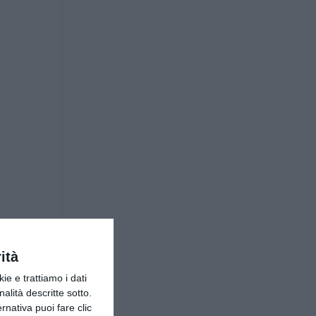
ità
ie e trattiamo i dati
nalità descritte sotto.
ernativa puoi fare clic