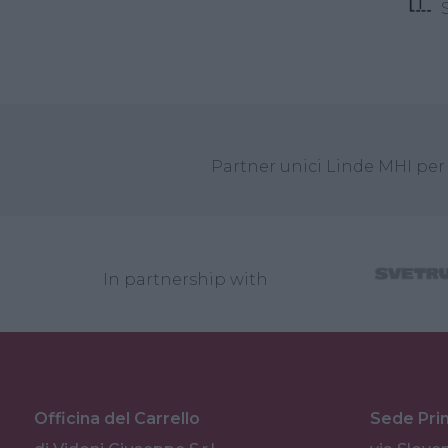
S
Partner unici Linde MHI per 
In partnership with
Officina del Carrello
Sede Pri