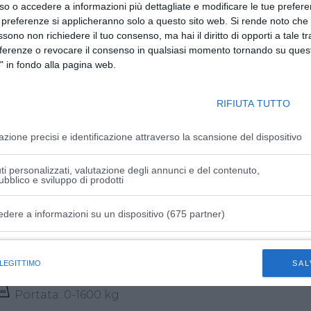
so o accedere a informazioni più dettagliate e modificare le tue prefer
 preferenze si applicheranno solo a questo sito web. Si rende noto che 
ssono non richiedere il tuo consenso, ma hai il diritto di opporti a tale t
eferenze o revocare il consenso in qualsiasi momento tornando su quest
" in fondo alla pagina web.
RIFIUTA TUTTO
azione precisi e identificazione attraverso la scansione del dispositivo
i personalizzati, valutazione degli annunci e del contenuto,
ubblico e sviluppo di prodotti
edere a informazioni su un dispositivo (675 partner)
istiche speciali
 LEGITTIMO
SAL
Un agile tuttofare
Portata: 0-1600 kg