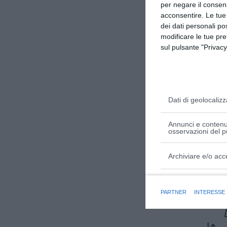
per negare il consen
acconsentire. Le tue
dei dati personali po
modificare le tue pr
sul pulsante "Privacy
Dati di geolocalizz
Annunci e contenut
osservazioni del p
Archiviare e/o acc
Finalità e caratter
PARTNER
INTERESSE