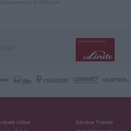
ollevamento: 0-5316 mm
il FVG
ncipale Udine
Service Trieste