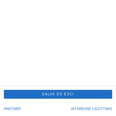
R.E.A. UD201577
Sede Principale Udine
via Slovenia, 2 – Z.A.U.
33100 Udine – Italy
Tel. +39 0432 600471
Service Trieste
Punto Franco Nuovo
Privacy Policy
Cookie Policy
Condizioni di vendita Formazione
Codice etico
Seguici su:
SALVA ED ESCI
PARTNER
INTERESSE LEGITTIMO