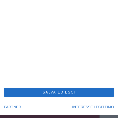
Sede Principale Udine
via Slovenia, 2 – Z.A.U.
33100 Udine – Italy
Tel. +39 0432 600471
Service Trieste
Punto Franco Nuovo
Privacy Policy
Cookie Policy
Condizioni di vendita Formazione
Codice etico
Seguici su:
SALVA ED ESCI
PARTNER
INTERESSE LEGITTIMO