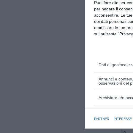
Puoi fare clic per con
per negare il consen
acconsentire. Le tue
dei dati personali po
modificare le tue pr
sul pulsante "Privacy
Dati di geolocalizz
Annunci e contenut
osservazioni del p
Archiviare e/o acc
Finalità e caratter
Assistente
PARTNER
INTERESSE