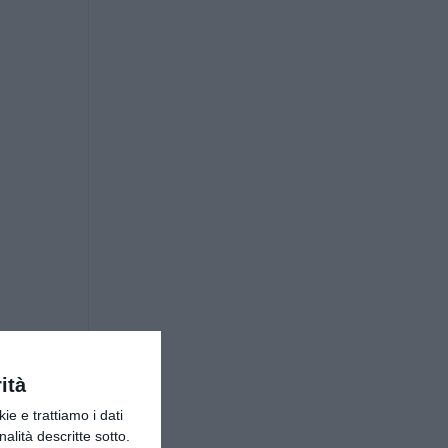
ità
ie e trattiamo i dati
nalità descritte sotto.