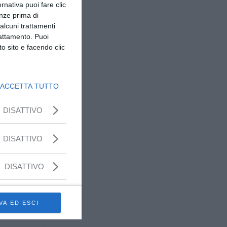
ernativa puoi fare clic
enze prima di
alcuni trattamenti
rattamento. Puoi
o sito e facendo clic
ACCETTA TUTTO
DISATTIVO
DISATTIVO
DISATTIVO
VA ED ESCI