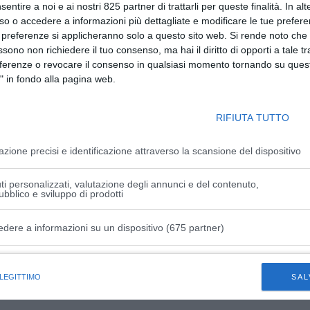
sentire a noi e ai nostri 825 partner di trattarli per queste finalità. In alt
so o accedere a informazioni più dettagliate e modificare le tue prefer
 preferenze si applicheranno solo a questo sito web. Si rende noto che 
ssono non richiedere il tuo consenso, ma hai il diritto di opporti a tale t
eferenze o revocare il consenso in qualsiasi momento tornando su quest
" in fondo alla pagina web.
RIFIUTA TUTTO
azione precisi e identificazione attraverso la scansione del dispositivo
i personalizzati, valutazione degli annunci e del contenuto,
ubblico e sviluppo di prodotti
edere a informazioni su un dispositivo (675 partner)
istiche speciali
 per il picking a forca lunga
 LEGITTIMO
SAL
Portata: 0-2000 kg