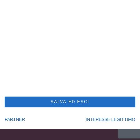
Sede Principale Udine
via Slovenia, 2 – Z.A.U.
33100 Udine – Italy
Tel. +39 0432 600471
Service Trieste
Punto Franco Nuovo
Privacy Policy
Cookie Policy
Condizioni di vendita Formazione
Codice etico
Seguici su:
SALVA ED ESCI
PARTNER
INTERESSE LEGITTIMO