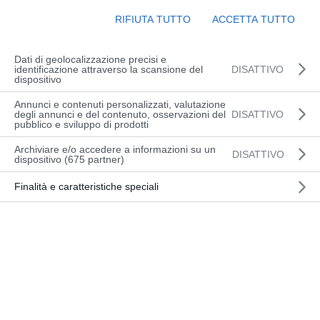
elevato
RIFIUTA TUTTO
ACCETTA TUTTO
ri
elettric
Dati di geolocalizzazione precisi e
i per
identificazione attraverso la scansione del
DISATTIVO
dispositivo
Grandi
Portat
Annunci e contenuti personalizzati, valutazione
degli annunci e del contenuto, osservazioni del
DISATTIVO
e
pubblico e sviluppo di prodotti
PORTA
Archiviare e/o accedere a informazioni su un
TA: da 5 a 25 ton
DISATTIVO
dispositivo (675 partner)
Il marchio Raniero produce carrelli
Finalità e caratteristiche speciali
speciali e personalizzati in base ad
esigenze specifiche dei propri clienti:
-versioni a dimensioni compatte, utile in
spazi ristretti
-versioni a cilindri brandeggio alti con
differenti gradi d’inclinazione
-versioni a baricentro di carico a 600 mm,
900 mm, 1200 mm e superiori