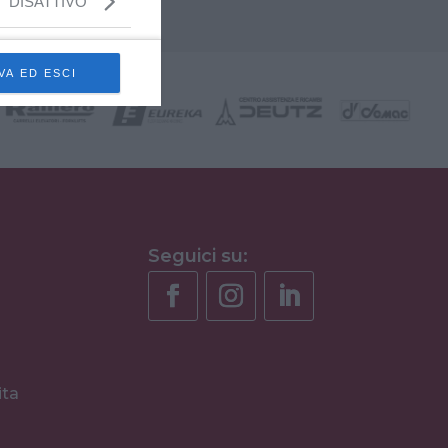
DISATTIVO
VA ED ESCI
Seguici su:
ita