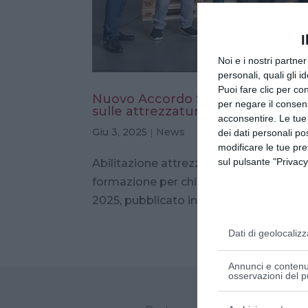
I
Noi e i nostri partne
personali, quali gli i
Puoi fare clic per con
Nuovo Accordo Stato-Regioni 202
per negare il consen
sulle attrezzature da lavoro
acconsentire. Le tue
Giu 3, 2025
|
News
dei dati personali po
modificare le tue pr
sul pulsante "Privacy
Abilitazione attrezzature da lavoro: i n
formazione per chi utilizza attrezzatur
2025, pubblicato in Gazzetta Ufficiale il
Dati di geolocalizz
Annunci e contenut
osservazioni del p