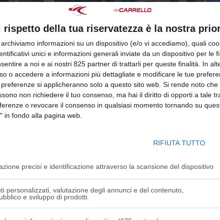
l rispetto della tua riservatezza è la nostra prior
r archiviamo informazioni su un dispositivo (e/o vi accediamo), quali cook
dentificativi unici e informazioni generali inviate da un dispositivo per le fi
sentire a noi e ai nostri 825 partner di trattarli per queste finalità. In alt
5: aggiornamenti obbligatori per la formazione
so o accedere a informazioni più dettagliate e modificare le tue prefer
 preferenze si applicheranno solo a questo sito web. Si rende noto che 
ssono non richiedere il tuo consenso, ma hai il diritto di opporti a tale t
eferenze o revocare il consenso in qualsiasi momento tornando su quest
" in fondo alla pagina web.
uovi obblighi previsti dall’Accordo 2025 È ufficiale: cambi
e da lavoro Il nuovo Accordo Stato-Regioni del 17 april
 24 maggio, ridefinisce...
RIFIUTA TUTTO
azione precisi e identificazione attraverso la scansione del dispositivo
i personalizzati, valutazione degli annunci e del contenuto,
ubblico e sviluppo di prodotti