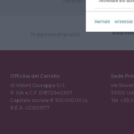
Partner unici Linde MHI per 
Archiviare e/o acc
Finalità e caratter
PARTNER
INTERESSE
In partnership with
Officina del Carrello
Sede Pri
di Vidoni Giuseppe S.r.l.
via Sloven
P. IVA e C.F. 01872940307
33100 Udi
Capitale sociale € 100.000,00 i.v.
Tel. +39 
R.E.A. UD201577