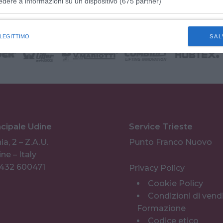
il FVG
edere a informazioni su un dispositivo (675 partner)
istiche speciali
 LEGITTIMO
SAL
ncipale Udine
Service Trieste
ia, 2 – Z.A.U.
Punto Franco Nuovo
ne – Italy
0432 600471
Privacy Policy
Cookie Policy
Condizioni di vend
Formazione
Codice etico