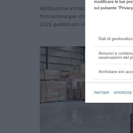
modificare le tue pr
sul pulsante "Privacy
Abilitazione attrezzature da lavoro: i n
formazione per chi utilizza attrezzatur
2025, pubblicato in Gazzetta Ufficiale il
Dati di geolocalizz
Annunci e contenut
osservazioni del p
Archiviare e/o acc
Finalità e caratter
PARTNER
INTERESSE