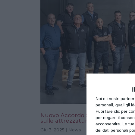
I
Noi e i nostri partne
personali, quali gli i
Puoi fare clic per con
Nuovo Accordo Stato-Regioni 202
per negare il consen
sulle attrezzature da lavoro
acconsentire. Le tue
Giu 3, 2025
|
News
dei dati personali po