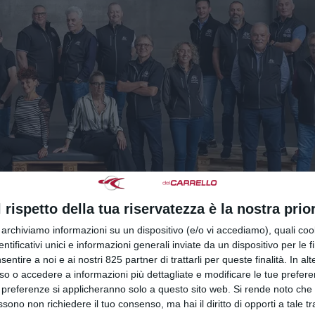
l rispetto della tua riservatezza è la nostra prior
r archiviamo informazioni su un dispositivo (e/o vi accediamo), quali cook
dentificativi unici e informazioni generali inviate da un dispositivo per le fi
sentire a noi e ai nostri 825 partner di trattarli per queste finalità. In alt
5: aggiornamenti obbligatori per la formazione
so o accedere a informazioni più dettagliate e modificare le tue prefer
 preferenze si applicheranno solo a questo sito web. Si rende noto che 
ssono non richiedere il tuo consenso, ma hai il diritto di opporti a tale t