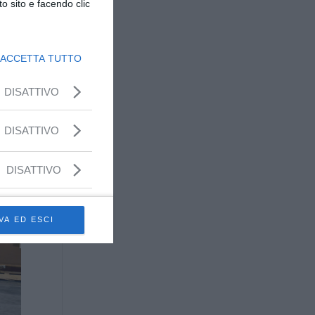
o sito e facendo clic
a la
e
ACCETTA TUTTO
DISATTIVO
DISATTIVO
DISATTIVO
VA ED ESCI