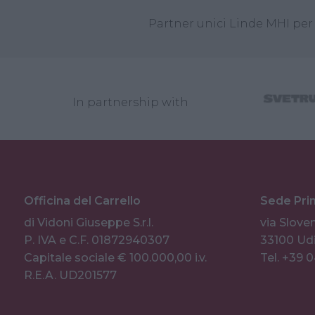
Partner unici Linde MHI per 
In partnership with
Officina del Carrello
Sede Pri
di Vidoni Giuseppe S.r.l.
via Sloven
P. IVA e C.F. 01872940307
33100 Udi
Capitale sociale € 100.000,00 i.v.
Tel. +39 
R.E.A. UD201577