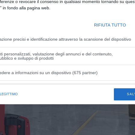
eferenze o revocare il consenso in qualsiasi momento tornando su quest
" in fondo alla pagina web.
uovi obblighi previsti dall’Accordo 2025 È ufficiale: cambi
e da lavoro Il nuovo Accordo Stato-Regioni del 17 april
 24 maggio, ridefinisce...
RIFIUTA TUTTO
azione precisi e identificazione attraverso la scansione del dispositivo
i personalizzati, valutazione degli annunci e del contenuto,
ubblico e sviluppo di prodotti
edere a informazioni su un dispositivo (675 partner)
istiche speciali
 LEGITTIMO
SAL