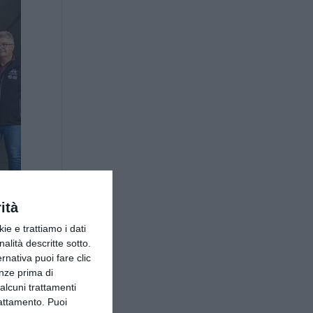
ità
ie e trattiamo i dati
nalità descritte sotto.
ernativa puoi fare clic
enze prima di
alcuni trattamenti
rattamento. Puoi