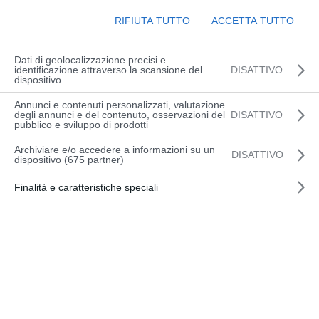
ufficiale: cambia la formazione per chi
utilizza attrezzature da lavoro Il nuovo
RIFIUTA TUTTO
ACCETTA TUTTO
Accordo Stato-Regioni del 17 aprile 2025,
pubblicato in Gazzetta Ufficiale il 24
Dati di geolocalizzazione precisi e
identificazione attraverso la scansione del
DISATTIVO
maggio, ridefinisce...
dispositivo
Annunci e contenuti personalizzati, valutazione
degli annunci e del contenuto, osservazioni del
DISATTIVO
pubblico e sviluppo di prodotti
Archiviare e/o accedere a informazioni su un
DISATTIVO
dispositivo (675 partner)
Finalità e caratteristiche speciali
#Enjoy! ⛵️
Set 15, 2021
|
News