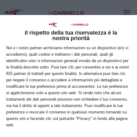
Il rispetto della tua riservatezza è la
nostra priorità
Noi e i nostri partner archiviamo informazioni su un dispositivo (e/o vi
accediamo), quali cookie e trattiamo i dati personali, quali gli
identificativi unici e informazioni generali inviate da un dispositivo per
le finalità descritte sotto. Puoi fare clic per consentire a noi e ai nostri
825 partner di trattarli per queste finalità. In alternativa puoi fare clic
per negare il consenso o accedere a informazioni più dettagliate e
modificare le tue preferenze prima di acconsentire. Le tue preferenze
Nuovo Accordo Stato-Regioni 2025:
si applicheranno solo a questo sito web. Si rende noto che alcuni
aggiornamenti obbligatori per la
trattamenti dei dati personali possono non richiedere il tuo consenso,
formazione sulle attrezzature da lavoro
ma hai il diritto di opporti a tale trattamento. Puoi modificare le tue
Giu 3, 2025
|
News
preferenze o revocare il consenso in qualsiasi momento tornando su
questo sito e facendo clic sul pulsante "Privacy" in fondo alla pagina
Abilitazione attrezzature da lavoro: i nuovi
web.
obblighi previsti dall’Accordo 2025 È