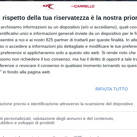
l rispetto della tua riservatezza è la nostra prior
r archiviamo informazioni su un dispositivo (e/o vi accediamo), quali cook
dentificativi unici e informazioni generali inviate da un dispositivo per le fi
sentire a noi e ai nostri 825 partner di trattarli per queste finalità. In alt
5: aggiornamenti obbligatori per la formazione
so o accedere a informazioni più dettagliate e modificare le tue prefer
 preferenze si applicheranno solo a questo sito web. Si rende noto che 
ssono non richiedere il tuo consenso, ma hai il diritto di opporti a tale t
eferenze o revocare il consenso in qualsiasi momento tornando su quest
" in fondo alla pagina web.
uovi obblighi previsti dall’Accordo 2025 È ufficiale: cambi
e da lavoro Il nuovo Accordo Stato-Regioni del 17 april
 24 maggio, ridefinisce...
RIFIUTA TUTTO
azione precisi e identificazione attraverso la scansione del dispositivo
i personalizzati, valutazione degli annunci e del contenuto,
ubblico e sviluppo di prodotti