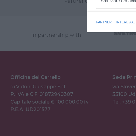
Partner unici Linde MHI per 
Archiviare e/o acc
Finalità e caratter
PARTNER
INTERESSE
In partnership with
Officina del Carrello
Sede Pri
di Vidoni Giuseppe S.r.l.
via Sloven
P. IVA e C.F. 01872940307
33100 Udi
Capitale sociale € 100.000,00 i.v.
Tel. +39 
R.E.A. UD201577