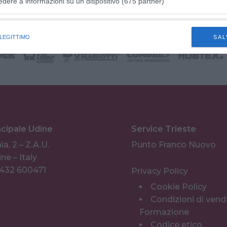
il FVG
edere a informazioni su un dispositivo (675 partner)
istiche speciali
 LEGITTIMO
SAL
ncipale Udine
Service Trieste
ia, 2 – Z.A.U.
Punto Franco Nuovo
ne – Italy
0432 600471
Privacy Policy
Cookie Policy
Condizioni di vend
Formazione
Codice etico