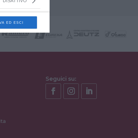
DISATTIVO
VA ED ESCI
Seguici su:
ita