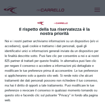
👉La sensibilità da parte delle aziende
e degli enti verificatori sul tema della
Il rispetto della tua riservatezza è la
sicurezza dei carrelli elevatori e sulla
nostra priorità
qualità dei controlli cui questi mezzi
Noi e i nostri partner archiviamo informazioni su un dispositivo (e/o vi
sono sottoposti è in costante
accediamo), quali cookie e trattiamo i dati personali, quali gli
aumento.
identificativi unici e informazioni generali inviate da un dispositivo per
le finalità descritte sotto. Puoi fare clic per consentire a noi e ai nostri
💡Effettuare verifiche puntuali e
825 partner di trattarli per queste finalità. In alternativa puoi fare clic
accurate sui propri mezzi garantisce
per negare il consenso o accedere a informazioni più dettagliate e
non solo la sicurezza dei dipendenti,
modificare le tue preferenze prima di acconsentire. Le tue preferenze
si applicheranno solo a questo sito web. Si rende noto che alcuni
ma anche la corretta operatività della
trattamenti dei dati personali possono non richiedere il tuo consenso,
propria azienda.
ma hai il diritto di opporti a tale trattamento. Puoi modificare le tue
preferenze o revocare il consenso in qualsiasi momento tornando su
Come Officina del Carrello abbiamo
questo sito e facendo clic sul pulsante "Privacy" in fondo alla pagina
scelto di continuare a investire sulla
web.
qualità dei nostri servizi, mettendo a