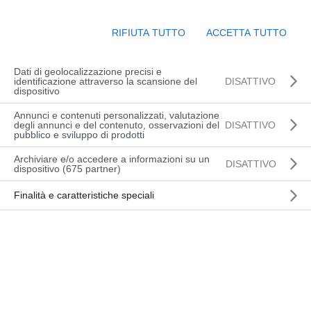
punto delle
RIFIUTA TUTTO
ACCETTA TUTTO
✅Nuove Check-list di verifica ancora
più precise e accurate
che garantiscono
Dati di geolocalizzazione precisi e
identificazione attraverso la scansione del
DISATTIVO
✅ Mezzi sempre efficienti e conformi
dispositivo
alle più recenti normative e controlli a
Annunci e contenuti personalizzati, valutazione
cui potrebbero essere sottoposti!
degli annunci e del contenuto, osservazioni del
DISATTIVO
pubblico e sviluppo di prodotti
Per info chiama subito lo 0432 600471
Archiviare e/o accedere a informazioni su un
o scrivi a
info@officinadelcarrello.it
DISATTIVO
dispositivo (675 partner)
#officinadelcarrello
#carrellielevatori
#v
Finalità e caratteristiche speciali
erifiche
#sicurezza
#sicurezzasullavoro
Leggi l’articolo completo 👇